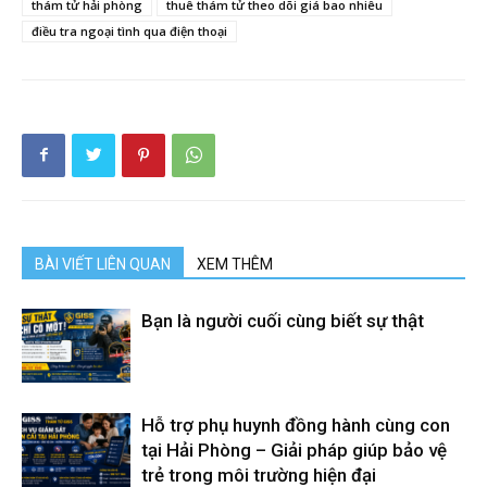
thám tử hải phòng
thuê thám tử theo dõi giá bao nhiêu
điều tra ngoại tình qua điện thoại
hải
phòng,
dịch
BÀI VIẾT LIÊN QUAN
XEM THÊM
vụ
Bạn là người cuối cùng biết sự thật
thám
Hỗ trợ phụ huynh đồng hành cùng con
tại Hải Phòng – Giải pháp giúp bảo vệ
trẻ trong môi trường hiện đại
tử