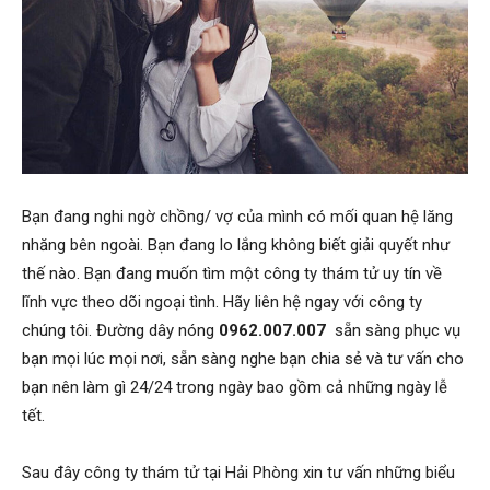
Hải
phòng,
tham
Bạn đang nghi ngờ chồng/ vợ của mình có mối quan hệ lăng
nhăng bên ngoài. Bạn đang lo lắng không biết giải quyết như
thế nào. Bạn đang muốn tìm một công ty thám tử uy tín về
tu
lĩnh vực theo dõi ngoại tình. Hãy liên hệ ngay với công ty
chúng tôi. Đường dây nóng
0962.007.007
sẵn sàng phục vụ
bạn mọi lúc mọi nơi, sẵn sàng nghe bạn chia sẻ và tư vấn cho
giss
bạn nên làm gì 24/24 trong ngày bao gồm cả những ngày lễ
tết.
hai
Sau đây công ty thám tử tại Hải Phòng xin tư vấn những biểu