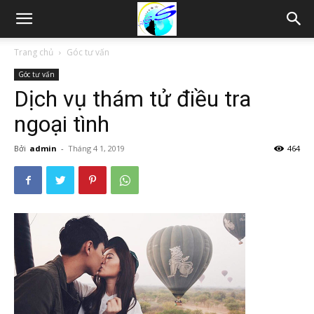
Thám
Trang chủ
Góc tư vấn
Góc tư vấn
tử
Dịch vụ thám tử điều tra
ngoại tình
Hải
Bởi
admin
-
Tháng 4 1, 2019
464
Phòng,
Tham
tu