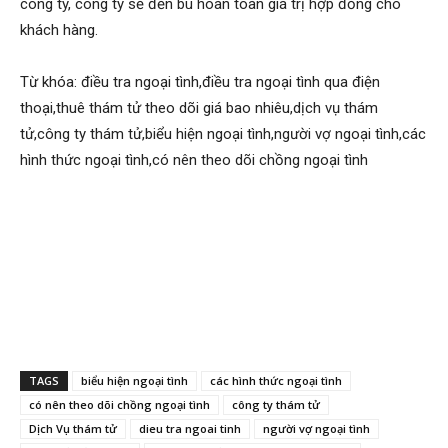
công ty, công ty sẽ đền bù hoàn toàn giá trị hợp đồng cho
hai
khách hàng.
Từ khóa: điều tra ngoại tình,điều tra ngoại tình qua điện
phong,
thoại,thuê thám tử theo dõi giá bao nhiêu,dịch vụ thám
tử,công ty thám tử,biểu hiện ngoại tình,người vợ ngoại tình,các
hình thức ngoại tình,có nên theo dõi chồng ngoại tình
văn
phòng
thám
TAGS
biểu hiện ngoại tình
các hình thức ngoại tình
có nên theo dõi chồng ngoại tình
công ty thám tử
tử
Dịch Vụ thám tử
dieu tra ngoai tinh
người vợ ngoại tình