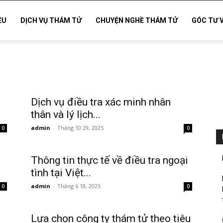
ỆU
DỊCH VỤ THÁM TỬ
CHUYỆN NGHỀ THÁM TỬ
GÓC TƯ 
Dịch vụ điều tra xác minh nhân
thân và lý lịch...
admin
-
Tháng 10 29, 2025
0
0
Thông tin thực tế về điều tra ngoại
tình tại Việt...
admin
-
Tháng 6 18, 2025
0
0
Lựa chọn công ty thám tử theo tiêu