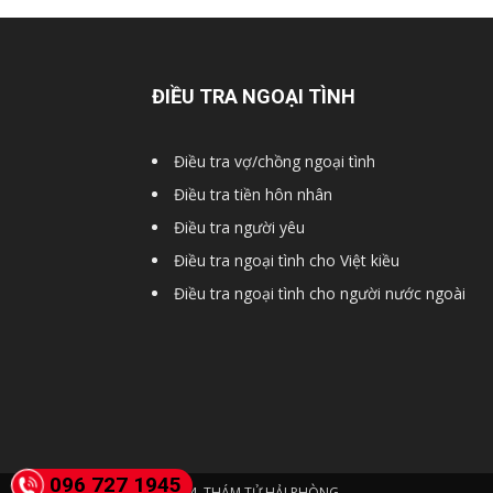
Hải
ĐIỀU TRA NGOẠI TÌNH
phòng,
Điều tra vợ/chồng ngoại tình
Điều tra tiền hôn nhân
tham
Điều tra người yêu
Điều tra ngoại tình cho Việt kiều
tu
Điều tra ngoại tình cho người nước ngoài
giss
hai
096 727 1945
© 2024. THÁM TỬ HẢI PHÒNG.