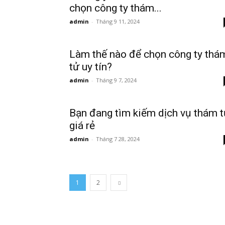
chọn công ty thám...
admin
-
Tháng 9 11, 2024
Hai
Làm thế nào để chọn công ty thá
tử uy tín?
Phong,
admin
-
Tháng 9 7, 2024
Bạn đang tìm kiếm dịch vụ thám 
thám
giá rẻ
admin
-
Tháng 7 28, 2024
tử
1
2
Giss