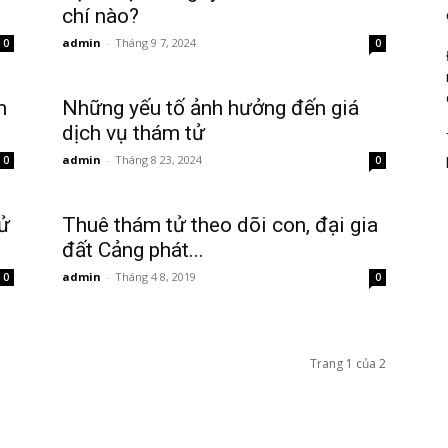
chí nào?
admin
-
Tháng 9 7, 2024
0
0
m
Những yếu tố ảnh hưởng đến giá
dịch vụ thám tử
admin
-
Tháng 8 23, 2024
0
0
tử
Thuê thám tử theo dõi con, đại gia
đất Cảng phát...
admin
-
Tháng 4 8, 2019
0
0
Trang 1 của 2