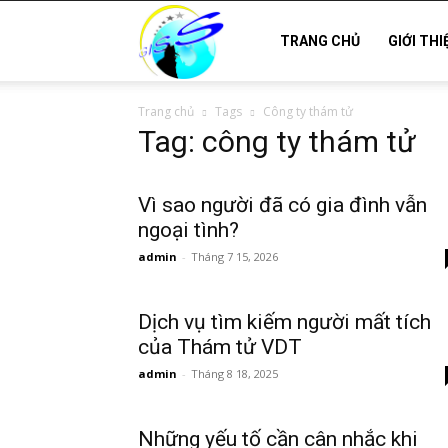
Thám
TRANG CHỦ
GIỚI THI
Trang chủ
Tags
Công ty thám tử
tử
Tag: công ty thám tử
Hải
Vì sao người đã có gia đình vẫn
ngoại tình?
admin
-
Tháng 7 15, 2026
Phòng,
Dịch vụ tìm kiếm người mất tích
của Thám tử VDT
Tham
admin
-
Tháng 8 18, 2025
Những yếu tố cần cân nhắc khi
tu