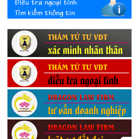
Hải
phòng,
tham
tu
giss
hai