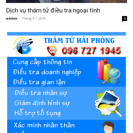
Dịch vụ thám tử điều tra ngoại tình
admin
-
Tháng 4 1, 2019
0
Hai
Phong,
thám
tử
Giss