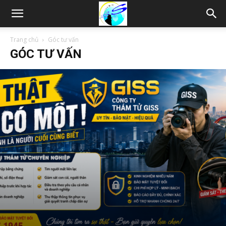
Thám
Trang chủ
Góc tư vấn
GÓC TƯ VẤN
tử
Hải
Phòng,
Tham
tu