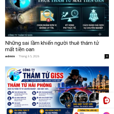
hải
phòng,
Những sai lầm khiến người thuê thám tử
mất tiền oan
admin
-
Tháng 6 5, 2026
0
thám
tử
giss,