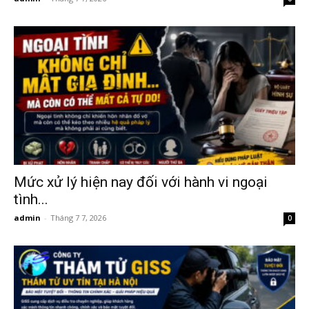
phong,
van
phong
Mức xử lý hiện nay đối với hành vi ngoại
tình...
tham
admin
-
Tháng 7 7, 2026
0
tu