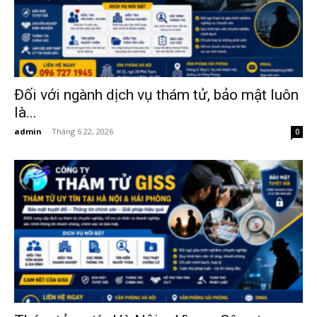
hai
phong,
Đối với ngành dịch vụ thám tử, bảo mật luôn
là...
văn
admin
-
Tháng 6 22, 2026
0
phòng
thám
tử