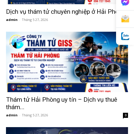
cong
Dịch vụ thám tử chuyên nghiệp ở Hải Phòng
admin
-
Tháng 5 27, 2026
0
ty
tham
tu
Thám tử Hải Phòng uy tín – Dịch vụ thuê
Giss
thám...
admin
-
Tháng 5 27, 2026
0