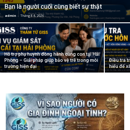
Bạn là người cuối cùng biết sự thật
admin
-
Tháng 8 4, 2026
Hai
Phong,
Hỗ trợ phụ huynh đồng hành cùng con tại Hải
Phòng – Giải pháp giúp bảo vệ trẻ trong môi
Điều tra 
trường hiện đại
hiểu để x
thám
tử
Giss