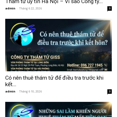
Thám tử uy tín Hà Nội – Vì sao Công ty...
admin
-
Tháng 6 22, 2026
0
hải
phòng,
dịch
vụ
Có nên thuê thám tử để điều tra trước khi
kết...
admin
-
Tháng 6 10, 2026
0
thám
tử