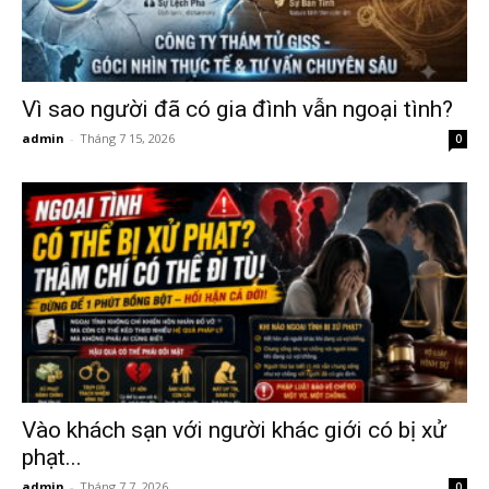
Hải
Vì sao người đã có gia đình vẫn ngoại tình?
phòng,
admin
-
Tháng 7 15, 2026
0
tham
tu
giss
Vào khách sạn với người khác giới có bị xử
phạt...
hai
admin
-
Tháng 7 7, 2026
0