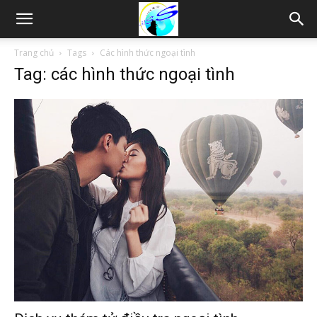
Thám
Trang chủ
Tags
Các hình thức ngoại tình
Tag: các hình thức ngoại tình
tử
Hải
Phòng,
Tham
tu