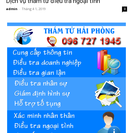
Dịch vụ thám tử điều tra ngoại tình
admin
-
Tháng 4 1, 2019
0
Hai
Phong,
thám
tử
Giss