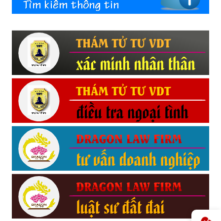
Hải
phòng,
tham
tu
giss
hai