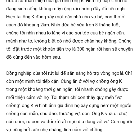
được sự thân thiện của gia đình ông K. Nhà trọ cấp 4 nơi họ
cong
đang sinh sống không mấy rộng rãi nhưng đầy đủ tiện nghi.
Hiện tại ông K đang xây một căn nhà cho vợ bé, con thơ ở
cách đó khoảng 2km. Nhìn đứa bé vừa tròn 8 tháng tuổi,
ty
chúng tôi nhìn nhau lo lắng vì các sợi tóc của bé ngắn cũn,
mảnh như tơ, không biết có nhổ được chân hay không. Chúng
tôi đặt trước một khoản tiền trọ là 300 ngàn rồi hẹn sẽ chuyển
tham
đồ dùng đến vào hôm sau.
Đồng nghiệp của tôi rút lui để sẵn sàng hỗ trợ vòng ngoài. Chỉ
tu
còn một mình tôi tiếp cận. Cùng ăn ở với vợ chồng ông K
trong một khoảng thời gian ngắn, tôi nhanh chóng gây được
mối thiện cảm với họ. Tôi thậm chí còn thấy quý mến “vợ
chồng” ông K vì hình ảnh gia đình họ xây dựng nên: một người
Giss
chồng cần mẫn, chu đáo, thương vợ, con. Ông K vừa đi chợ,
nấu cơm, ru con và đối xử rất mực dịu dàng với vợ. Còn người
vợ cũng hết sức nhẹ nhàng, tình cảm với chồng.