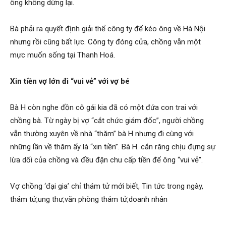
ông không dừng lại.
phong,
Bà phải ra quyết định giải thể công ty để kéo ông về Hà Nội
nhưng rồi cũng bất lực. Công ty đóng cửa, chồng vẫn một
mực muốn sống tại Thanh Hoá.
van
Xin tiền vợ lớn đi “vui vẻ” với vợ bé
Bà H còn nghe đồn cô gái kia đã có một đứa con trai với
phong
chồng bà. Từ ngày bị vợ “cắt chức giám đốc”, người chồng
vẫn thường xuyên về nhà “thăm” bà H nhưng đi cùng với
những lần về thăm ấy là “xin tiền”. Bà H. cắn răng chịu đựng sự
tham
lừa dối của chồng và đều đặn chu cấp tiền để ông “vui vẻ”.
Vợ chồng ‘đại gia’ chỉ thám tử mới biết, Tin tức trong ngày,
tu
thám tử,ung thư,văn phòng thám tử,doanh nhân