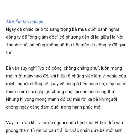
hai
Một lần tác nghiệp.
phong,
Ngay cả chiếc xe ô tô sang trọng bà mua dưới danh nghĩa
công ty để “ông giám đốc” có phương tiện đi lại giữa Hà Nội –
Thanh Hoá, bà cũng không nỡ thu hồi mặc dù công ty đã giải
văn
thể.
Bà vẫn suy nghĩ “vợ có công, chồng chẳng phụ”, luôn mong
phòng
mỏi một ngày nào đó, khi hiểu rõ những việc làm vì nghĩa của
mình, người chồng sẽ quay về cùng ở bên cạnh bà, giúp bà có
thêm niềm tin, nghị lực chống chọi lại căn bệnh ung thư.
thám
Nhưng hi vọng mong manh đó cứ mãi rời xa bà khi người
chồng ngày càng đắm đuối trong hạnh phúc mới.
tử
Vậy là trước khi ra nước ngoài chữa bệnh, bà H. tìm đến văn
phòng thám tử để có câu trả lời chắc chắn đứa bé mới sinh