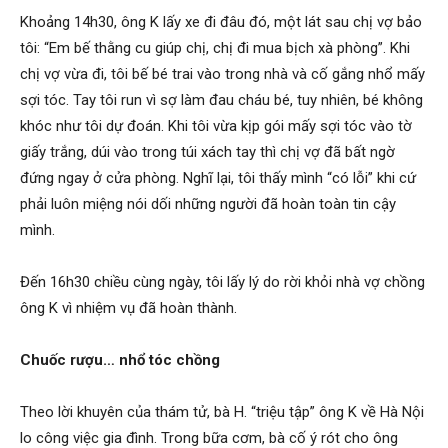
Khoảng 14h30, ông K lấy xe đi đâu đó, một lát sau chị vợ bảo
tôi: “Em bế thằng cu giúp chị, chị đi mua bịch xà phòng”. Khi
chị vợ vừa đi, tôi bế bé trai vào trong nhà và cố gắng nhổ mấy
sợi tóc. Tay tôi run vì sợ làm đau cháu bé, tuy nhiên, bé không
khóc như tôi dự đoán. Khi tôi vừa kịp gói mấy sợi tóc vào tờ
giấy trắng, dúi vào trong túi xách tay thì chị vợ đã bất ngờ
đứng ngay ở cửa phòng. Nghĩ lại, tôi thấy mình “có lỗi” khi cứ
phải luôn miệng nói dối những người đã hoàn toàn tin cậy
mình.
Đến 16h30 chiều cùng ngày, tôi lấy lý do rời khỏi nhà vợ chồng
ông K vì nhiệm vụ đã hoàn thành.
Chuốc rượu… nhổ tóc chồng
Theo lời khuyên của thám tử, bà H. “triệu tập” ông K về Hà Nội
lo công việc gia đình. Trong bữa cơm, bà cố ý rót cho ông