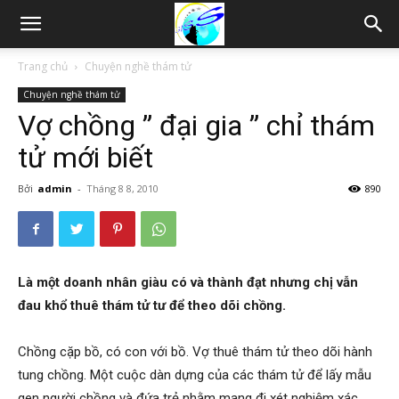
Thám
Trang chủ
Chuyện nghề thám tử
Chuyện nghề thám tử
tử
Vợ chồng ” đại gia ” chỉ thám
tử mới biết
Hải
Bởi
admin
-
Tháng 8 8, 2010
890
Phòng,
Là một doanh nhân giàu có và thành đạt nhưng chị vẫn
đau khổ thuê thám tử tư để theo dõi chồng.
Tham
Chồng cặp bồ, có con với bồ. Vợ thuê thám tử theo dõi hành
tung chồng. Một cuộc dàn dựng của các thám tử để lấy mẫu
tu
gen người chồng và đứa trẻ nhằm mang đi xét nghiệm xác