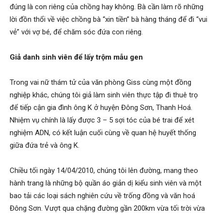
đúng là con riêng của chồng hay không. Bà cần làm rõ những
hải
lời đồn thổi về việc chồng bà “xin tiền” bà hàng tháng để đi “vui
vẻ” với vợ bé, để chăm sóc đứa con riêng.
phòng,
Giả danh sinh viên để lấy trộm mẫu gen
Trong vai nữ thám tử của văn phòng Giss cùng một đồng
nghiệp khác, chúng tôi giả làm sinh viên thực tập đi thuê trọ
dịch
để tiếp cận gia đình ông K ở huyện Đông Sơn, Thanh Hoá.
Nhiệm vụ chính là lấy được 3 – 5 sợi tóc của bé trai để xét
nghiệm ADN, có kết luận cuối cùng về quan hệ huyết thống
vụ
giữa đứa trẻ và ông K.
Chiều tối ngày 14/04/2010, chúng tôi lên đường, mang theo
thám
hành trang là những bộ quần áo giản dị kiểu sinh viên và một
bao tải các loại sách nghiên cứu về trống đồng và văn hoá
Đông Sơn. Vượt qua chặng đường gần 200km vừa tối trời vừa
tử