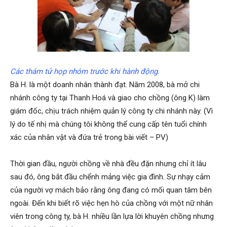
Hải
phòng,
Các thám tử họp nhóm trước khi hành động.
Bà H. là một doanh nhân thành đạt. Năm 2008, bà mở chi
tham
nhánh công ty tại Thanh Hoá và giao cho chồng (ông K) làm
giám đốc, chịu trách nhiệm quản lý công ty chi nhánh này. (Vì
lý do tế nhị mà chúng tôi không thể cung cấp tên tuổi chính
tu
xác của nhân vật và đứa trẻ trong bài viết – PV)
Thời gian đầu, người chồng về nhà đều đặn nhưng chỉ ít lâu
giss
sau đó, ông bắt đầu chểnh mảng việc gia đình. Sự nhạy cảm
của người vợ mách bảo rằng ông đang có mối quan tâm bên
ngoài. Đến khi biết rõ việc hẹn hò của chồng với một nữ nhân
hai
viên trong công ty, bà H. nhiều lần lựa lời khuyên chồng nhưng