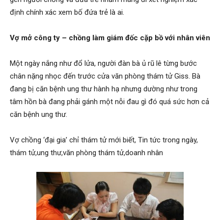
định chính xác xem bố đứa trẻ là ai.
Hai
Vợ mở công ty – chồng làm giám đốc cặp bồ với nhân viên
Một ngày nắng như đổ lửa, người đàn bà ủ rũ lê từng bước
Phong,
chân nặng nhọc đến trước cửa văn phòng thám tử Giss. Bà
đang bị căn bệnh ung thư hành hạ nhưng dường như trong
tâm hồn bà đang phải gánh một nỗi đau gì đó quá sức hơn cả
thám
căn bệnh ung thư.
Vợ chồng ‘đại gia’ chỉ thám tử mới biết, Tin tức trong ngày,
tử
thám tử,ung thư,văn phòng thám tử,doanh nhân
Giss