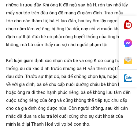
những li rượu đầy. Khi ông K đã ngủ say, bà H. rón tay nhổ lấy
mấy sợi tóc trên đầu ông để mang đi giám định. Trao mẫu
tóc cho các thám tử, bà H. lảo đảo, hai tay ôm lấy ngực. Mấy
chục năm làm vợ ông, bị ông lừa dối, nay chỉ vì muốn khẳng
định sự thật đứa bé có phải cùng huyết thống của ông hay
không, mà bà cảm thấy run sợ như người phạm tội.
Kết luận giám định xác nhận đứa bé và ông K có cùng huyết
thống, dù đã xác định trước nhưng bà H. vẫn thêm một lần
đau đớn. Trước sự thật đó, bà để chồng chọn lựa, hoặc quay
về với gia đình, bà sẽ chu cấp nuôi dưỡng cháu bé khôn lớn,
hoặc ông ra đi theo hạnh phúc riêng, bà sẽ không lưu tâm đến
cuộc sống riêng của ông và cũng không thể tiếp tục chu cấp
cho cả gia đình ông được nữa. Còn người chồng, sau khi cân
nhắc đã đưa ra câu trả lời cuối cùng cho sự dứt khoát của
mình là ở lại Thanh Hoá với vợ bé con thơ.