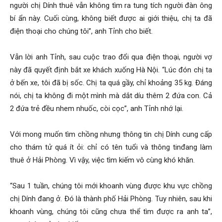
người chị Dính thuê vẫn không tìm ra tung tích người đàn ông
bí ẩn này. Cuối cùng, không biết được ai giới thiệu, chị ta đã
hải
điện thoại cho chúng tôi”, anh Tỉnh cho biết.
Vẫn lời anh Tỉnh, sau cuộc trao đổi qua điện thoại, người vợ
phòng,
này đã quyết định bắt xe khách xuống Hà Nội. “Lúc đón chị ta
ở bến xe, tôi đã bị sốc. Chị ta quá gầy, chỉ khoảng 35 kg. Đáng
nói, chị ta không đi một mình mà dắt díu thêm 2 đứa con. Cả
dịch
2 đứa trẻ đều nhem nhuốc, còi cọc”, anh Tỉnh nhớ lại.
Với mong muốn tìm chồng nhưng thông tin chị Dính cung cấp
vụ
cho thám tử quá ít ỏi: chỉ có tên tuổi và thông tinđang làm
thuê ở Hải Phòng. Vì vậy, việc tìm kiếm vô cùng khó khăn.
thám
“Sau 1 tuần, chúng tôi mới khoanh vùng được khu vực chồng
chị Dính đang ở. Đó là thành phố Hải Phòng. Tuy nhiên, sau khi
khoanh vùng, chúng tôi cũng chưa thể tìm được ra anh ta”,
tử