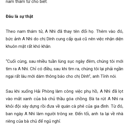
nam thám tử cho biết.
Đâu là sự thật
hải
Theo nam thám tử, A Nhì đã thay tên đổi họ. Thêm vào đó,
bức ảnh A Nhì do chị Dính cung cấp quá cũ nên việc nhận diện
phòng,
khuôn mặt rất khó khăn.
“Cuối cùng, sau nhiều tuần lùng sục ngày đêm, chúng tôi mới
thám
tìm ra A Nhì. Chỉ có điều, sau khi tìm ra, chúng tôi lại phải ngần
ngại rất lâu mới dám thông báo cho chị Dính”, anh Tỉnh nói.
tử
Sau khi xuống Hải Phòng làm công việc phụ hồ, A Nhì đã lọt
vào mắt xanh của bà chủ thầu góa chồng. Bà ta rút A Nhì ra
khỏi đội xây dựng rồi đưa về quán cà phê của gia đình. Từ đó,
giss,
ban ngày A Nhì làm người trông xe. Đến tối, anh ta lại về nhà
riêng của bà chủ để ngủ nghỉ.