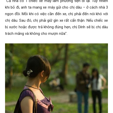
“Cả nhà có 1 chiếc xe máy làm phương tiện đi lại. Tuy nhiên
khi bỏ đi, anh ta mang xe máy gửi cho chị dâu – ở cách nhà 3
phong,
ngọn đồi. Mỗi khi có việc cần đến xe, chị phải đến nói khó với
chị dâu. Sau đó, chị phải giữ gìn xe rất cẩn thận. Nếu chiếc xe
bị xước hoặc được trả không đúng hẹn, chị Dính sẽ bị chị dâu
trách mắng và không cho mượn nữa”.
van
phong
tham
tu