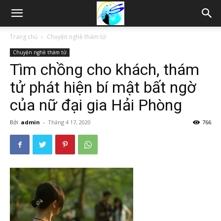
Thám
Trang chủ
Chuyện nghề thám tử
Chuyện nghề thám tử
tử
Tìm chồng cho khách, thám
tử phát hiện bí mật bất ngờ
Hải
của nữ đại gia Hải Phòng
Bởi
admin
-
Tháng 4 17, 2020
766
Phòng,
Tham
tu