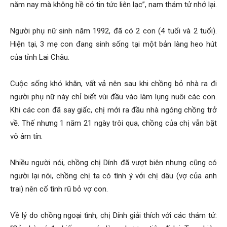
năm nay mà không hề có tin tức liên lạc”, nam thám tử nhớ lại.
Hải
Người phụ nữ sinh năm 1992, đã có 2 con (4 tuổi và 2 tuổi).
Hiện tại, 3 mẹ con đang sinh sống tại một bản làng heo hút
phòng,
của tỉnh Lai Châu.
Cuộc sống khó khăn, vất vả nên sau khi chồng bỏ nhà ra đi
tham
người phụ nữ này chỉ biết vùi đầu vào làm lụng nuôi các con.
Khi các con đã say giấc, chị mới ra đầu nhà ngóng chồng trở
về. Thế nhưng 1 năm 21 ngày trôi qua, chồng của chị vẫn bặt
tu
vô âm tín.
Nhiều người nói, chồng chị Dính đã vượt biên nhưng cũng có
giss
người lại nói, chồng chị ta có tình ý với chị dâu (vợ của anh
trai) nên cố tình rũ bỏ vợ con.
hai
Về lý do chồng ngoại tình, chị Dính giải thích với các thám tử: