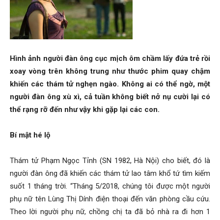
Hai
Hình ảnh người đàn ông cục mịch ôm chầm lấy đứa trẻ rồi
xoay vòng trên không trung như thước phim quay chậm
Phong,
khiến các thám tử nghẹn ngào. Không ai có thể ngờ, một
người đàn ông xù xì, cả tuần không biết nở nụ cười lại có
thể rạng rỡ đến như vậy khi gặp lại các con.
thám
Bí mật hé lộ
tử
Thám tử Phạm Ngọc Tỉnh (SN 1982, Hà Nội) cho biết, đó là
người đàn ông đã khiến các thám tử lao tâm khổ tứ tìm kiếm
suốt 1 tháng trời. “Tháng 5/2018, chúng tôi được một người
Giss
phụ nữ tên Lùng Thị Dính điện thoại đến văn phòng cầu cứu.
Theo lời người phụ nữ, chồng chị ta đã bỏ nhà ra đi hơn 1