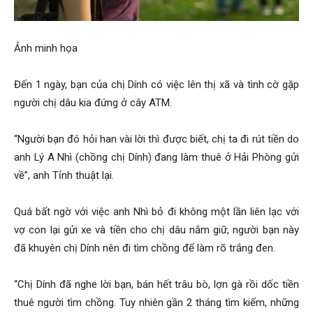
hai
Ảnh minh họa
phong,
Đến 1 ngày, bạn của chị Dính có việc lên thị xã và tình cờ gặp
người chị dâu kia đứng ở cây ATM.
văn
“Người bạn đó hỏi han vài lời thì được biết, chị ta đi rút tiền do
anh Lý A Nhì (chồng chị Dính) đang làm thuê ở Hải Phòng gửi
phòng
về”, anh Tỉnh thuật lại.
Quá bất ngờ với việc anh Nhì bỏ đi không một lần liên lạc với
thám
vợ con lại gửi xe và tiền cho chị dâu nắm giữ, người bạn này
đã khuyên chị Dính nên đi tìm chồng để làm rõ trắng đen.
tử
“Chị Dính đã nghe lời bạn, bán hết trâu bò, lợn gà rồi dốc tiền
thuê người tìm chồng. Tuy nhiên gần 2 tháng tìm kiếm, những