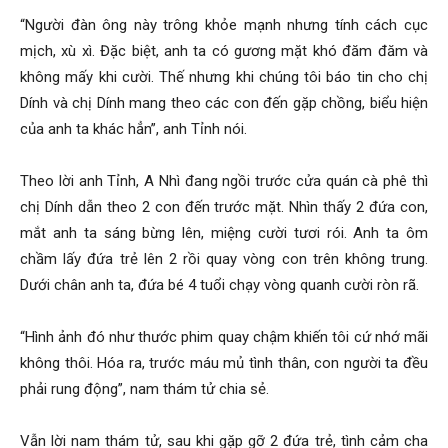
cong
“Người đàn ông này trông khỏe mạnh nhưng tính cách cục
mịch, xù xì. Đặc biệt, anh ta có gương mặt khó đăm đăm và
không mấy khi cười. Thế nhưng khi chúng tôi báo tin cho chị
ty
Dính và chị Dính mang theo các con đến gặp chồng, biểu hiện
của anh ta khác hẳn”, anh Tỉnh nói.
Theo lời anh Tỉnh, A Nhì đang ngồi trước cửa quán cà phê thì
tham
chị Dính dẫn theo 2 con đến trước mặt. Nhìn thấy 2 đứa con,
mắt anh ta sáng bừng lên, miệng cười tươi rói. Anh ta ôm
chầm lấy đứa trẻ lên 2 rồi quay vòng con trên không trung.
tu
Dưới chân anh ta, đứa bé 4 tuổi chạy vòng quanh cười ròn rã.
“Hình ảnh đó như thước phim quay chậm khiến tôi cứ nhớ mãi
Giss
không thôi. Hóa ra, trước máu mủ tình thân, con người ta đều
phải rung động”, nam thám tử chia sẻ.
Vẫn lời nam thám tử, sau khi gặp gỡ 2 đứa trẻ, tình cảm cha