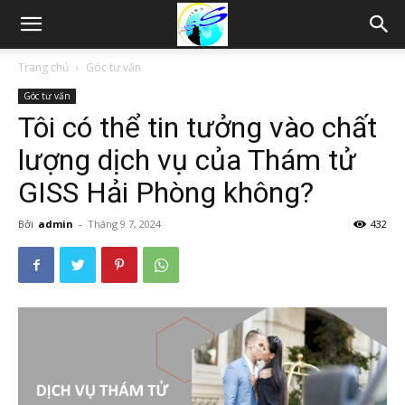
Thám
Trang chủ
Góc tư vấn
Góc tư vấn
tử
Tôi có thể tin tưởng vào chất
lượng dịch vụ của Thám tử
Hải
GISS Hải Phòng không?
Bởi
admin
-
Tháng 9 7, 2024
432
Phòng,
Tham
tu