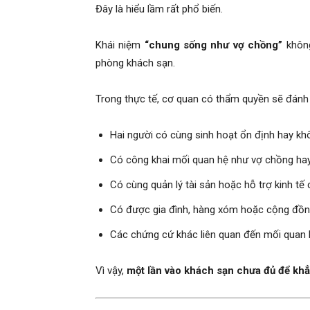
Đây là hiểu lầm rất phổ biến.
hải
Khái niệm
“chung sống như vợ chồng”
không
phòng khách sạn.
phòng,
Trong thực tế, cơ quan có thẩm quyền sẽ đánh 
Hai người có cùng sinh hoạt ổn định hay kh
dịch
Có công khai mối quan hệ như vợ chồng ha
Có cùng quản lý tài sản hoặc hỗ trợ kinh tế
vụ
Có được gia đình, hàng xóm hoặc cộng đồng
Các chứng cứ khác liên quan đến mối quan h
thám
Vì vậy,
một lần vào khách sạn chưa đủ để kh
tử