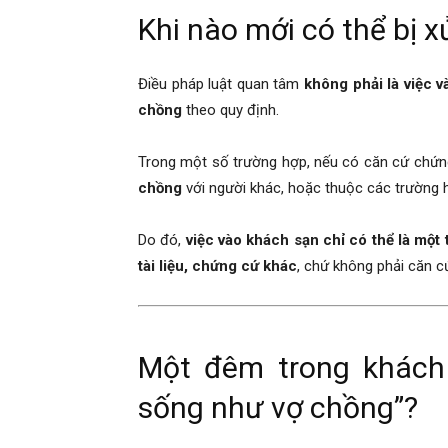
hai
Khi nào mới có thể bị x
Điều pháp luật quan tâm
không phải là việc 
phong,
chồng
theo quy định.
Trong một số trường hợp, nếu có căn cứ chứ
văn
chồng
với người khác, hoặc thuộc các trường hợp
Do đó,
việc vào khách sạn chỉ có thể là một
phòng
tài liệu, chứng cứ khác
, chứ không phải căn c
thám
Một đêm trong khách 
sống như vợ chồng”?
tử