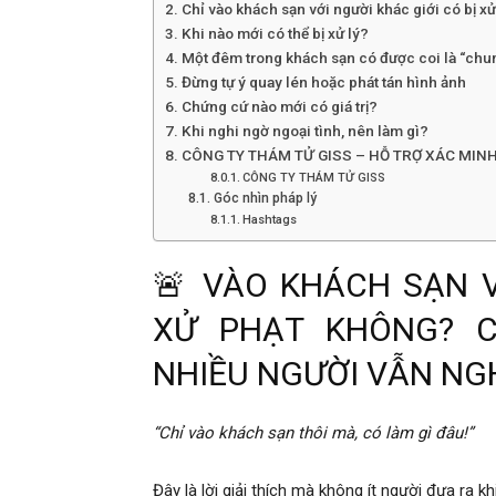
Chỉ vào khách sạn với người khác giới có bị x
Khi nào mới có thể bị xử lý?
Một đêm trong khách sạn có được coi là “ch
Hai
Đừng tự ý quay lén hoặc phát tán hình ảnh
Chứng cứ nào mới có giá trị?
Khi nghi ngờ ngoại tình, nên làm gì?
CÔNG TY THÁM TỬ GISS – HỖ TRỢ XÁC MIN
Phong,
CÔNG TY THÁM TỬ GISS
Góc nhìn pháp lý
Hashtags
thám
🚨 VÀO KHÁCH SẠN V
XỬ PHẠT KHÔNG? C
tử
NHIỀU NGƯỜI VẪN NGH
Giss
“Chỉ vào khách sạn thôi mà, có làm gì đâu!”
Đây là lời giải thích mà không ít người đưa ra k