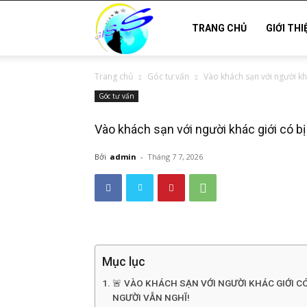
Thám
TRANG CHỦ
GIỚI THI
Trang chủ
Góc tư vấn
Vào khách sạn với người kh
tử
Góc tư vấn
Vào khách sạn với người khác giới có b
Hải
Bởi
admin
-
Tháng 7 7, 2026
Phòng,
Tham
Mục lục
🚨 VÀO KHÁCH SẠN VỚI NGƯỜI KHÁC GIỚI C
NGƯỜI VẪN NGHĨ!
tu