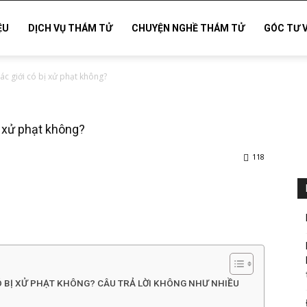
ỆU
DỊCH VỤ THÁM TỬ
CHUYỆN NGHỀ THÁM TỬ
GÓC TƯ 
ác giới có bị xử phạt không?
ị xử phạt không?
118
Ó BỊ XỬ PHẠT KHÔNG? CÂU TRẢ LỜI KHÔNG NHƯ NHIỀU