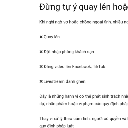
Đừng tự ý quay lén hoặ
hải
Khi nghi ngờ vợ hoặc chồng ngoại tình, nhiều n
❌ Quay lén.
phòng,
❌ Đột nhập phòng khách sạn.
thám
❌ Đăng video lên Facebook, TikTok.
❌ Livestream đánh ghen.
tử
Đây là những hành vi có thể phát sinh trách n
dự, nhân phẩm hoặc vi phạm các quy định pháp
giss,
Thay vì xử lý theo cảm tính, người có quyền và
quy định pháp luật.