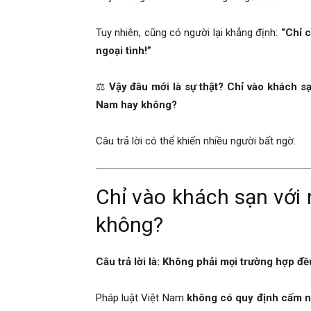
Hải
Tuy nhiên, cũng có người lại khẳng định:
“Chỉ c
ngoại tình!”
phòng,
⚖️
Vậy đâu mới là sự thật? Chỉ vào khách sạ
Nam hay không?
tham
Câu trả lời có thể khiến nhiều người bất ngờ.
tu
Chỉ vào khách sạn với 
không?
giss
Câu trả lời là: Không phải mọi trường hợp đề
hai
Pháp luật Việt Nam
không có quy định cấm n