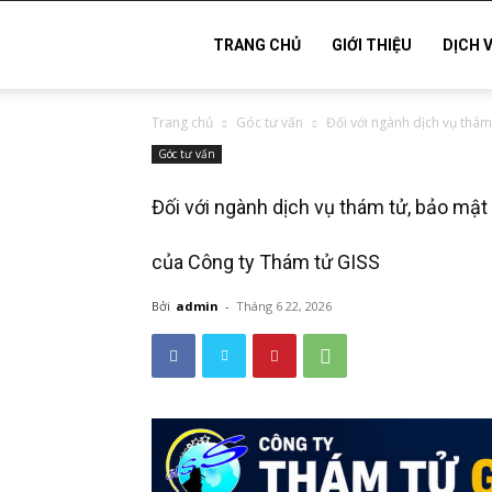
Thám
TRANG CHỦ
GIỚI THIỆU
DỊCH 
Trang chủ
Góc tư vấn
Đối với ngành dịch vụ thám 
tử
Góc tư vấn
Đối với ngành dịch vụ thám tử, bảo mật
Hải
của Công ty Thám tử GISS
Phòng,
Bởi
admin
-
Tháng 6 22, 2026
Tham
tu