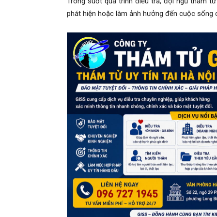
Trong suốt quá trình điều tra, đội ngũ thám t
phát hiện hoặc làm ảnh hưởng đến cuộc sống c
hải
phòng,
thám
tử
giss,