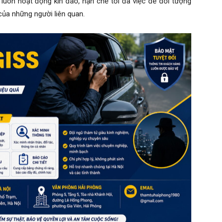
ử luôn hoạt động kín đáo, hạn chế tối đa việc để đối tượng
ủa những người liên quan.