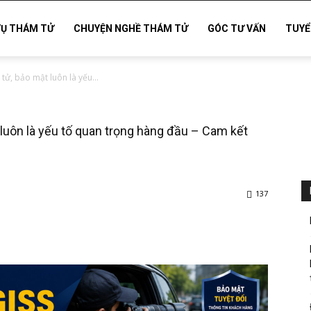
VỤ THÁM TỬ
CHUYỆN NGHỀ THÁM TỬ
GÓC TƯ VẤN
TUYỂ
tử, bảo mật luôn là yếu...
 luôn là yếu tố quan trọng hàng đầu – Cam kết
137