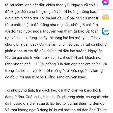
tôi lại mềm lòng gật đầu chiều theo ý B. Ngay buổi chiều hôm
đó, B gọi điện cho tôi giọng có vẻ hốt hoảng thông báo đến
địa điểm N theo dõi. Tôi đã bắt đầu uể oải nên cử một thám
tử ra chốt chặt ở đó. Cũng như mọi lần, chồng B chỉ làm việc
với đối tác nước ngoài (nguyên văn thám tử báo về: toàn đực
rựa với nhau), đúng lúc ấy tôi bỗng loé lên một ý nghĩ: hay
chồng B là dân gay? Có thể lắm chứ, nếu gay thì tất cả những
phán đoán trước đó của chúng tôi đều lạc hướng. Ngay lập
tức tôi gọi cho B kiểm tra việc này, B cười khanh khách nói
rằng không phải – 100% chồng B là đàn ông nghiêm chỉnh. Và
trong lúc trò chuyện B buột miệng: “Cái kiểu người ấy làm gì
có bồ…”, rồi như bị lỡ lời B lảng sang chuyện khác.
Tôi như bừng tỉnh, tìm cách kéo dài thời gian và khéo hỏi B
đang ở đâu. Cuối cùng bằng nhiều phương pháp, chúng tôi xác
định được địa điểm của B. lập tức tôi cử hai thám tử đến đó.
Và thật không ngờ B đang hú hí với một người đàn ông. Thì ra