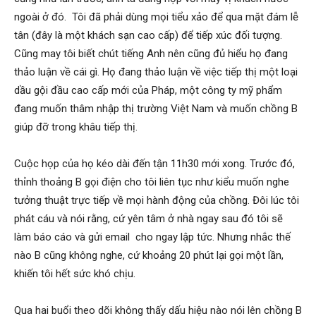
ngoài ở đó. Tôi đã phải dùng mọi tiểu xảo để qua mặt đám lễ
hải
tân (đây là một khách sạn cao cấp) để tiếp xúc đối tượng.
Cũng may tôi biết chút tiếng Anh nên cũng đủ hiểu họ đang
thảo luận về cái gì. Họ đang thảo luận về việc tiếp thị một loại
phòng,
dầu gội đầu cao cấp mới của Pháp, một công ty mỹ phẩm
đang muốn thâm nhập thị trường Việt Nam và muốn chồng B
giúp đỡ trong khâu tiếp thị.
dịch
Cuộc họp của họ kéo dài đến tận 11h30 mới xong. Trước đó,
thỉnh thoảng B gọi điện cho tôi liên tục như kiểu muốn nghe
vụ
tưởng thuật trực tiếp về mọi hành động của chồng. Đôi lúc tôi
phát cáu và nói rằng, cứ yên tâm ở nhà ngay sau đó tôi sẽ
làm báo cáo và gửi email cho ngay lập tức. Nhưng nhắc thế
thám
nào B cũng không nghe, cứ khoảng 20 phút lại gọi một lần,
khiến tôi hết sức khó chịu.
tử
Qua hai buổi theo dõi không thấy dấu hiệu nào nói lên chồng B