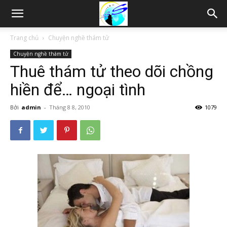
Thám
Trang chủ
Chuyện nghề thám tử
Chuyện nghề thám tử
tử
Thuê thám tử theo dõi chồng
hiền để… ngoại tình
Hải
Bởi
admin
-
Tháng 8 8, 2010
1079
Phòng,
Tham
tu