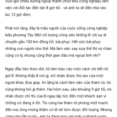
cuối giờ chiều xuống ngoại thành (một khu công nghiệp) làm
hai
việc với đối tác đến tận 8 giờ tối… và anh ta về đến nhà vào
lúc 12 giờ đêm.
phong,
Phải nói rằng, đây là mẫu người của cuộc sống công nghiệp
kiểu phương Tây. Một số lượng công việc khổng lồ với sự di
chuyển gần 100 km đồng hồ. bái phục. Hết sức bái phục
văn
những con người như thế. Mà làm việc say sưa thế thì vợ chán
cũng có lý, nhưng cũng thời gian đâu mà ngoại tình nhỉ?
phòng
Ngày đầu tiên theo dõi, tôi làm báo cáo một cách chi tiết rối
gửi B. Không thấy B nói gì, chỉ nhận được thù lao của một
người khác đưa giúp. Im lặng là cách làm việc của thám tử, tôi
thám
cũng không hỏi gì thêm. Hai hôm sau, vào khoảng 9 giờ tối, tôi
nhận được chỉ thị của B ngay lập tức đến một khách sạn vì
chồng cô đang ở đó. Tôi cùng hai thám tử phóng một mạch
tử
đến nơi, lòng mừng thầm có lẽ sẽ tóm được đối tượng. Nhưng
cũng như lần trước, anh ta đang họp với mấy vị khách nước