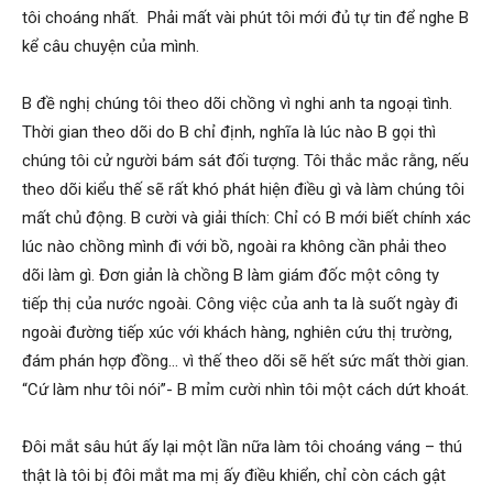
tôi choáng nhất. Phải mất vài phút tôi mới đủ tự tin để nghe B
Hải
kể câu chuyện của mình.
B đề nghị chúng tôi theo dõi chồng vì nghi anh ta ngoại tình.
phòng,
Thời gian theo dõi do B chỉ định, nghĩa là lúc nào B gọi thì
chúng tôi cử người bám sát đối tượng. Tôi thắc mắc rằng, nếu
theo dõi kiểu thế sẽ rất khó phát hiện điều gì và làm chúng tôi
tham
mất chủ động. B cười và giải thích: Chỉ có B mới biết chính xác
lúc nào chồng mình đi với bồ, ngoài ra không cần phải theo
dõi làm gì. Đơn giản là chồng B làm giám đốc một công ty
tu
tiếp thị của nước ngoài. Công việc của anh ta là suốt ngày đi
ngoài đường tiếp xúc với khách hàng, nghiên cứu thị trường,
đám phán hợp đồng… vì thế theo dõi sẽ hết sức mất thời gian.
giss
“Cứ làm như tôi nói”- B mỉm cười nhìn tôi một cách dứt khoát.
Đôi mắt sâu hút ấy lại một lần nữa làm tôi choáng váng – thú
hai
thật là tôi bị đôi mắt ma mị ấy điều khiển, chỉ còn cách gật