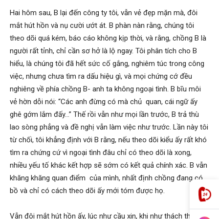
Hai hôm sau, B lại đến công ty tôi, vẫn vẻ đẹp mặn mà, đôi
mắt hút hồn và nụ cười ướt át. B phàn nàn rằng, chúng tôi
theo dõi quá kém, báo cáo không kịp thời, và rằng, chồng B là
người rất tỉnh, chỉ cần sơ hở là lộ ngay. Tôi phân tích cho B
hiểu, là chúng tôi đã hết sức cố gắng, nghiêm túc trong công
việc, nhưng chưa tìm ra dấu hiệu gì, và mọi chứng cớ đều
nghiêng về phía chồng B- anh ta không ngoại tình. B bĩu môi
vẻ hờn dỗi nói: “Các anh đừng có mà chủ quan, cái ngữ ấy
ghê gớm lắm đấy…” Thế rồi vẫn như mọi lần trước, B trả thù
lao sòng phẳng và đề nghị vẫn làm việc như trước. Lần này tôi
từ chối, tôi khẳng định với B rằng, nếu theo dõi kiểu ấy rất khó
tìm ra chứng cứ vì ngoại tình đâu chỉ có theo dõi là xong,
nhiều yếu tố khác kết hợp sẽ sớm có kết quả chính xác. B vẫn
khăng khăng quan điểm của mình, nhất định chồng đang có
bồ và chỉ có cách theo dõi ấy mới tóm được họ.
Vẫn đôi mắt hút hồn ấy, lúc như cầu xin, khi như thách thức..