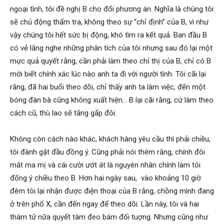
ngoại tình, tôi đề nghị B cho đổi phương án. Nghĩa là chúng tôi
sẽ chủ động thẩm tra, không theo sự “chỉ định” của B, vì như
hải
vậy chúng tôi hết sức bị động, khó tìm ra kết quả. Ban đầu B
có vẻ lắng nghe những phân tích của tôi nhưng sau đó lại một
mực quả quyết rằng, cần phải làm theo chỉ thị của B, chỉ có B
mới biết chính xác lúc nào anh ta đi với người tình. Tôi cãi lại
phòng,
rằng, đã hai buổi theo dõi, chỉ thấy anh ta làm việc, đến một
bóng đàn bà cũng không xuất hiện… B lại cãi rằng, cứ làm theo
cách cũ, thù lao sẽ tăng gấp đôi.
thám
Không còn cách nào khác, khách hàng yêu cầu thì phải chiều,
tôi đành gật đầu đồng ý. Cũng phải nói thêm rằng, chính đôi
tử
mắt ma mị và cái cười ướt át là nguyên nhân chính làm tôi
đống ý chiều theo B. Hơn hai ngày sau, vào khoảng 10 giờ
đêm tôi lại nhận được điện thoại của B rằng, chồng mình đang
giss,
ở trên phố X, cần đến ngay để theo dõi. Lần này, tôi và hai
thám tử nữa quyết tâm đeo bám đối tuợng. Nhưng cũng như