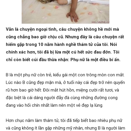
Hai
Vẫn là chuyện ngoại tình, câu chuyện không hề mới mà
cũng chẳng bao giờ chịu cũ. Nhưng đây là câu chuyện rất
Phong,
hiếm gặp trong 10 năm hành nghề thám tử của tôi. Nói
chính xác hơn, tôi đã bị lừa một cú hết sức đau đớn. Tôi
chỉ còn biết cúi đầu thừa nhận: Phụ nữ là một điều bí ấn.
thám
B là một phụ nữ còn trẻ, kiểu gái một con trông mòn con mắt.
Lúc nào B cũng đẹp mặn mà, ở tuổi này cái đẹp trở nên quyến
rũ hơn bao giờ hết: Đôi mắt hút hồn, miệng cười rất tươi, và
tử
đặc biệt là cái dáng người đẫy đà cùng những đường cong
đang vào hối chín nhất làm nên một vẻ đẹp lạ lùng.
Giss
Hơn chục năm làm thám tử, tôi đã tiếp biết bao nhiêu phụ nữ
và cũng không ít lần gặp những mỹ nhân, nhưng B là người làm