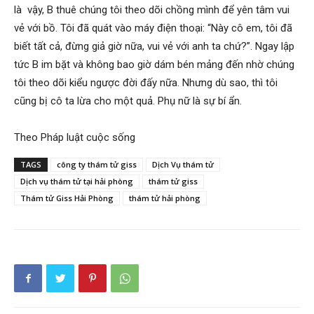
là vậy, B thuê chúng tôi theo dõi chồng mình để yên tâm vui
vẻ với bồ. Tôi đã quát vào máy điện thoại: “Này cô em, tôi đã
biết tất cả, đừng giả giờ nữa, vui vẻ với anh ta chứ?”. Ngay lập
tức B im bặt và không bao giờ dám bén mảng đến nhờ chúng
tôi theo dõi kiểu ngược đời đấy nữa. Nhưng dù sao, thì tôi
cũng bị cô ta lừa cho một quả. Phụ nữ là sự bí ẩn.
Theo Pháp luật cuộc sống
TAGS
công ty thám tử giss
Dịch Vụ thám tử
Dịch vụ thám tử tại hải phòng
thám tử giss
Thám tử Giss Hải Phòng
thám tử hải phòng