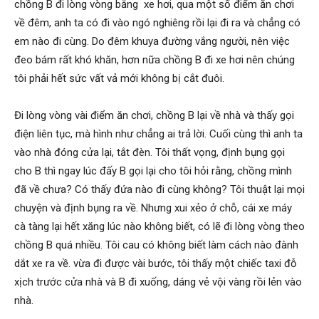
chồng B đi lòng vòng bằng xe hơi, qua một số điểm ăn chơi
về đêm, anh ta có đi vào ngó nghiêng rồi lại đi ra và chẳng có
em nào đi cùng. Do đêm khuya đường vắng người, nên việc
đeo bám rất khó khăn, hơn nữa chồng B đi xe hơi nên chúng
tôi phải hết sức vất vả mới không bị cắt đuôi.
Đi lòng vòng vài điểm ăn chơi, chồng B lại về nhà và thấy gọi
điện liên tục, mà hình như chẳng ai trả lời. Cuối cùng thì anh ta
vào nhà đóng cửa lại, tắt đèn. Tôi thất vọng, định bụng gọi
cho B thì ngay lúc đấy B gọi lại cho tôi hỏi rằng, chồng mình
đã về chưa? Có thấy đứa nào đi cùng không? Tôi thuật lại mọi
chuyện và định bụng ra về. Nhưng xui xẻo ở chỗ, cái xe máy
cà tàng lại hết xăng lúc nào không biết, có lẽ đi lòng vòng theo
chồng B quá nhiều. Tôi cau có không biết làm cách nào đành
dắt xe ra về. vừa đi được vài bước, tôi thấy một chiếc taxi đỗ
xịch trước cửa nhà và B đi xuống, dáng vẻ vội vàng rồi lẻn vào
nhà.