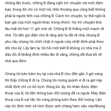
những lần trước, chồng B đang ngồi trò chuyện với một đám
cong
bạn, trong đó chỉ có một nữ, nhìn thoáng qua cũng biết không
phải là người tình của chồng B. Cách trò chuyện, tư thế ngồi là
bạn gái của một người khác trong nhóm. Họ trò chuyện khá
ty
lâu mãi tới hơn 11 giờ mới về. Chồng B đi thẳng một mạch về
nhà. Tôi liền gọi điện cho B rằng anh ta đã về nhà, nhưng B
yêu cầu chúng tôi chốt chặt ở ngoài cửa, nhất định phải theo
tham
dõi cho kỹ. Lấy làm lạ, tôi hỏi mới biết B không có nhà mà ở
đâu đó, B khẳng định nhiều lần đi vắng, chồng đã đưa bồ về
nhà qua đêm.
tu
Chúng tôi bèn bám trụ tại cửa nhà B cho đến gần 3 giờ sáng
thì thấy chồng B đi ra. Chúng tôi mừng quýnh vì đi ra giờ này
Giss
nhất định chỉ có bồ bịch. Đúng lúc ấy, tôi nhận được điện
thoại của B, tôi liền thông báo đối tượng đã ra ngoài. Máy điện
thoại của B vụt tắt, tôi cũng phóng luôn theo đối tượng. Lần
này tôi đinh ninh sẽ tóm được anh chàng ham việc này.Nhưng