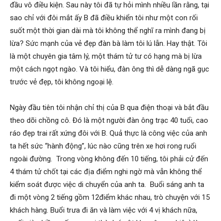
đầu vô điều kiện. Sau này tôi đã tự hỏi mình nhiều lần rằng, tại
sao chỉ với đôi mắt ấy B đã điều khiển tôi như một con rối
phong,
suốt một thời gian dài mà tôi không thể nghĩ ra mình đang bị
lừa? Sức mạnh của vẻ đẹp đàn bà làm tôi lú lẫn. Hay thật. Tôi
là một chuyên gia tâm lý, một thám tử tư có hạng mà bị lừa
van
một cách ngọt ngào. Và tôi hiểu, đàn ông thì dễ dàng ngã gục
trước vẻ đẹp, tôi không ngoại lệ.
phong
Ngày đầu tiên tôi nhận chỉ thị của B qua điện thoại và bắt đầu
theo dõi chồng cô. Đó là một người đàn ông trạc 40 tuổi, cao
ráo đẹp trai rất xứng đôi với B. Quả thực là công việc của anh
tham
ta hết sức “hành động”, lúc nào cũng trên xe hơi rong ruổi
ngoài đường. Trong vòng không đến 10 tiếng, tôi phải cử đến
4 thám tử chốt tại các địa điểm nghi ngờ mà vẫn không thể
tu
kiểm soát được việc di chuyển của anh ta. Buổi sáng anh ta
đi một vòng 2 tiếng gồm 12điểm khác nhau, trò chuyện với 15
khách hàng. Buổi trưa đi ăn và làm việc với 4 vị khách nữa,