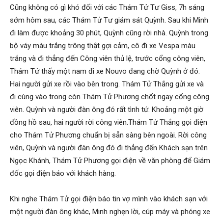
Cũng không có gì khó đối với các Thám Tử Tư Giss, 7h sáng
sớm hôm sau, các Thám Tử Tư giám sát Quỳnh. Sau khi Minh
phong,
đi làm được khoảng 30 phút, Quỳnh cũng rời nhà. Quỳnh trong
bộ váy màu trắng trông thật gợi cảm, cô đi xe Vespa màu
trắng và đi thẳng đến Công viên thủ lệ, trước cổng công viên,
van
Thám Tử thấy một nam đi xe Nouvo đang chờ Quỳnh ở đó.
Hai người gửi xe rồi vào bên trong. Thám Tử Thắng gửi xe và
đi cùng vào trong còn Thám Tử Phương chốt ngay cổng công
phong
viên. Quỳnh và người đàn ông đó rất tình tứ. Khoảng một giờ
đồng hồ sau, hai người rời công viên.Thám Tử Thắng gọi điện
cho Thám Tử Phương chuẩn bị sẵn sàng bên ngoài. Rời công
tham
viên, Quỳnh và người đàn ông đó đi thẳng đến Khách sạn trên
Ngọc Khánh, Thám Tử Phương gọi điện về văn phòng để Giám
đốc gọi điện báo với khách hàng.
tu
Khi nghe Thám Tử gọi điện báo tin vợ mình vào khách sạn với
một người đàn ông khác, Minh nghẹn lời, cúp máy và phóng xe