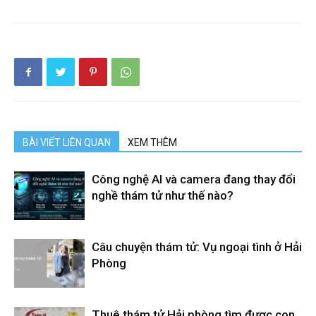
hải
phòng,
dịch
BÀI VIẾT LIÊN QUAN
XEM THÊM
Công nghệ AI và camera đang thay đổi
nghề thám tử như thế nào?
vụ
Câu chuyện thám tử: Vụ ngoại tình ở Hải
thám
Phòng
tử
Thuê thám tử Hải phòng tìm được con