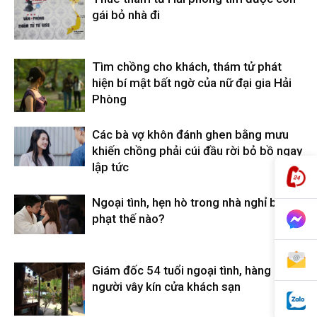
gái bỏ nhà đi
hải
Tìm chồng cho khách, thám tử phát
hiện bí mật bất ngờ của nữ đại gia Hải
Phòng
phòng,
Các bà vợ khôn đánh ghen bằng mưu
khiến chồng phải cúi đầu rời bỏ bồ ngay
thám
lập tức
Ngoại tình, hẹn hò trong nhà nghỉ bị xử
phạt thế nào?
tử
Giám đốc 54 tuổi ngoại tình, hàng chục
giss,
người vây kín cửa khách sạn