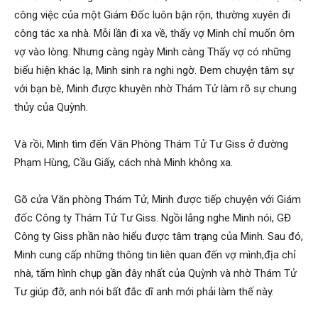
công việc của một Giám Đốc luôn bận rộn, thường xuyên đi
Hải
công tác xa nhà. Mỗi lần đi xa về, thấy vợ Minh chỉ muốn ôm
vợ vào lòng. Nhưng càng ngày Minh càng Thấy vợ có những
biểu hiện khác lạ, Minh sinh ra nghi ngờ. Đem chuyện tâm sự
phòng,
với bạn bè, Minh được khuyên nhờ Thám Tử làm rõ sự chung
thủy của Quỳnh.
tham
Và rồi, Minh tìm đến Văn Phòng Thám Tử Tư Giss ở đường
Phạm Hùng, Cầu Giấy, cách nhà Minh không xa.
tu
Gõ cửa Văn phòng Thám Tử, Minh được tiếp chuyện với Giám
đốc Công ty Thám Tử Tư Giss. Ngồi lắng nghe Minh nói, GĐ
Công ty Giss phần nào hiểu được tâm trạng của Minh. Sau đó,
giss
Minh cung cấp những thông tin liên quan đến vợ mình,địa chỉ
nhà, tấm hình chụp gần đây nhất của Quỳnh và nhờ Thám Tử
Tư giúp đỡ, anh nói bất đắc dĩ anh mới phải làm thế này.
hai