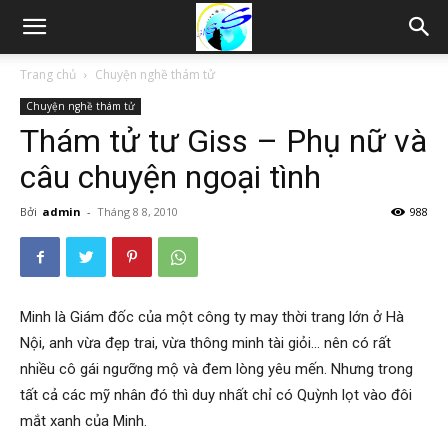
Thám
Trang chủ
Chuyện nghề thám tử
Chuyện nghề thám tử
tử
Thám tử tư Giss – Phụ nữ và
câu chuyện ngoại tình
Hải
Bởi
admin
-
Tháng 8 8, 2010
988
Phòng,
Minh là Giám đốc của một công ty may thời trang lớn ở Hà
Nội, anh vừa đẹp trai, vừa thông minh tài giỏi… nên có rất
Tham
nhiều cô gái ngưỡng mộ và đem lòng yêu mến. Nhưng trong
tất cả các mỹ nhân đó thì duy nhất chỉ có Quỳnh lọt vào đôi
mắt xanh của Minh.
tu