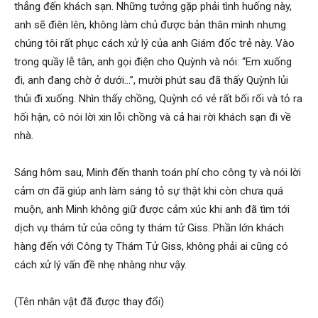
hai
thẳng đến khách sạn. Những tưởng gặp phải tình huống này,
anh sẽ điên lên, không làm chủ được bản thân mình nhưng
chúng tôi rất phục cách xử lý của anh Giám đốc trẻ này. Vào
phong,
trong quầy lễ tân, anh gọi điện cho Quỳnh và nói: “Em xuống
đi, anh đang chờ ở dưới…”, mười phút sau đã thấy Quỳnh lủi
thủi đi xuống. Nhìn thấy chồng, Quỳnh có vẻ rất bối rối và tỏ ra
hối hận, cô nói lời xin lỗi chồng và cả hai rời khách sạn đi về
văn
nhà.
Sáng hôm sau, Minh đến thanh toán phí cho công ty và nói lời
phòng
cảm ơn đã giúp anh làm sáng tỏ sự thật khi còn chưa quá
muộn, anh Minh không giữ được cảm xúc khi anh đã tìm tới
dịch vụ thám tử của công ty thám tử Giss. Phần lớn khách
thám
hàng đến với Công ty Thám Tử Giss, không phải ai cũng có
cách xử lý vấn đề nhẹ nhàng như vậy.
tử
(Tên nhân vật đã được thay đổi)