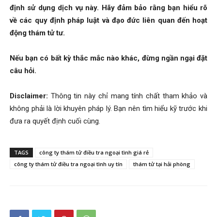
định sử dụng dịch vụ này. Hãy đảm bảo rằng bạn hiểu rõ
về các quy định pháp luật và đạo đức liên quan đến hoạt
động thám tử tư.
hải
Nếu bạn có bất kỳ thắc mắc nào khác, đừng ngần ngại đặt
câu hỏi.
phòng,
Disclaimer:
Thông tin này chỉ mang tính chất tham khảo và
không phải là lời khuyên pháp lý. Bạn nên tìm hiểu kỹ trước khi
thám
đưa ra quyết định cuối cùng.
tử
TAGS
công ty thám tử điều tra ngoại tình giá rẻ
công ty thám tử điều tra ngoại tình uy tín
thám tử tại hải phòng
giss,