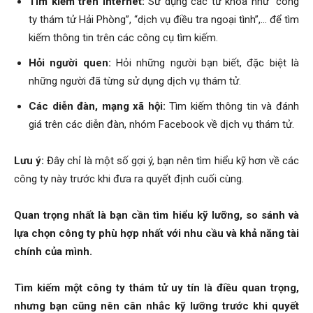
Tìm kiếm trên Internet:
Sử dụng các từ khóa như “công
ty thám tử Hải Phòng”, “dịch vụ điều tra ngoại tình”,… để tìm
hải
kiếm thông tin trên các công cụ tìm kiếm.
Hỏi người quen:
Hỏi những người bạn biết, đặc biệt là
những người đã từng sử dụng dịch vụ thám tử.
phòng,
Các diễn đàn, mạng xã hội:
Tìm kiếm thông tin và đánh
giá trên các diễn đàn, nhóm Facebook về dịch vụ thám tử.
dịch
Lưu ý:
Đây chỉ là một số gợi ý, bạn nên tìm hiểu kỹ hơn về các
công ty này trước khi đưa ra quyết định cuối cùng.
vụ
Quan trọng nhất là bạn cần tìm hiểu kỹ lưỡng, so sánh và
lựa chọn công ty phù hợp nhất với nhu cầu và khả năng tài
thám
chính của mình.
Tìm kiếm một công ty thám tử uy tín là điều quan trọng,
nhưng bạn cũng nên cân nhắc kỹ lưỡng trước khi quyết
tử