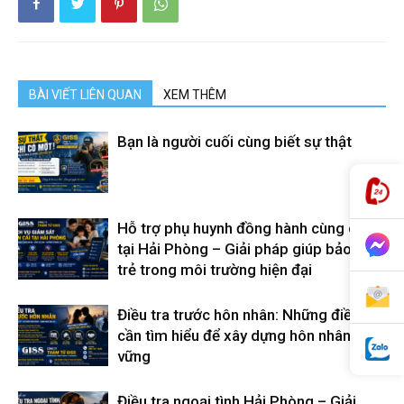
cong
ty
BÀI VIẾT LIÊN QUAN
XEM THÊM
Bạn là người cuối cùng biết sự thật
tham
Hỗ trợ phụ huynh đồng hành cùng con
tu
tại Hải Phòng – Giải pháp giúp bảo vệ
trẻ trong môi trường hiện đại
Giss
Điều tra trước hôn nhân: Những điều
cần tìm hiểu để xây dựng hôn nhân bền
vững
Điều tra ngoại tình Hải Phòng – Giải