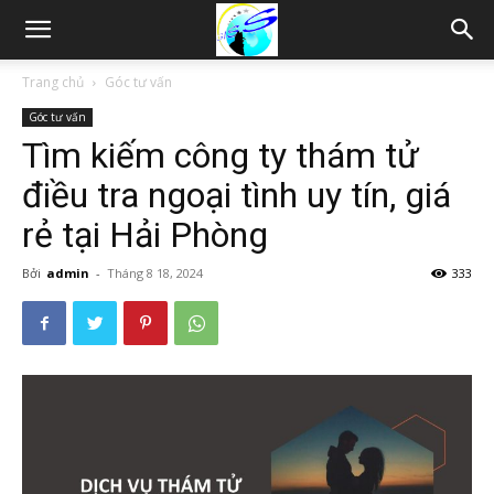
Thám
Trang chủ
Góc tư vấn
Góc tư vấn
tử
Tìm kiếm công ty thám tử
điều tra ngoại tình uy tín, giá
Hải
rẻ tại Hải Phòng
Bởi
admin
-
Tháng 8 18, 2024
333
Phòng,
Tham
tu