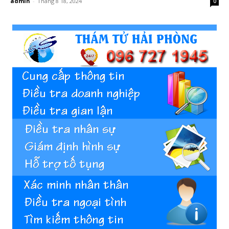
admin
-
Tháng 8 18, 2024
0
Hai
Phong,
thám
tử
Giss