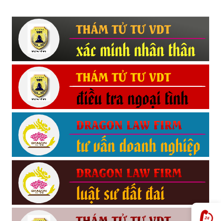
Hải
phòng,
tham
tu
giss
hai