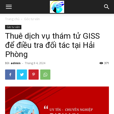
Thám
Trang chủ
Góc tư vấn
Góc tư vấn
tử
Thuê dịch vụ thám tử GISS
để điều tra đối tác tại Hải
Hải
Phòng
Bởi
admin
-
Tháng 8 4, 2024
371
Phòng,
Tham
tu