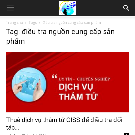
Thám
Trang chủ
Tags
điều tra nguồn cung cấp sản phẩm
Tag: điều tra nguồn cung cấp sản
tử
phẩm
Hải
Phòng,
Tham
Thuê dịch vụ thám tử GISS để điều tra đối
tác...
tu