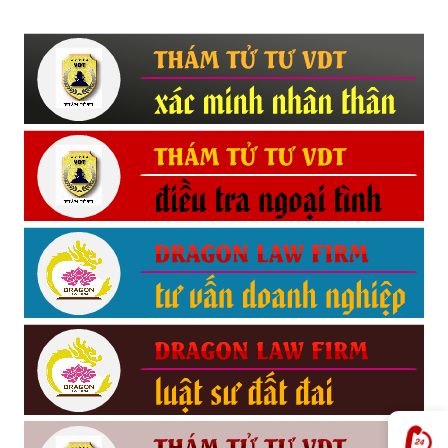
Hải
phòng,
tham
tu
giss
hai