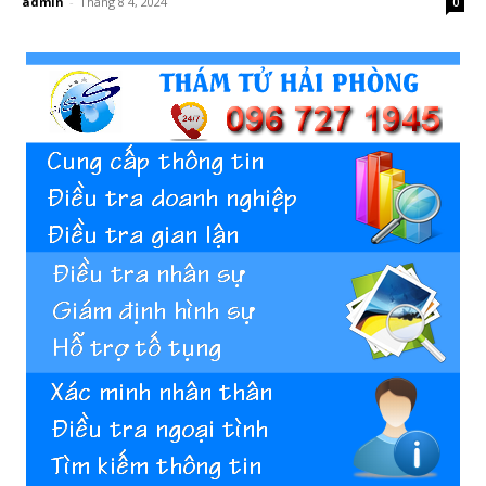
admin
-
Tháng 8 4, 2024
0
Hai
Phong,
thám
tử
Giss