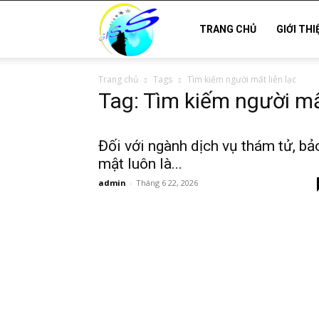
Thám
TRANG CHỦ
GIỚI THI
Trang chủ
Tags
Tìm kiếm người mất liên lạc
tử
Tag: Tìm kiếm người mất
Hải
Đối với ngành dịch vụ thám tử, bả
mật luôn là...
admin
-
Tháng 6 22, 2026
Phòng,
Tham
tu