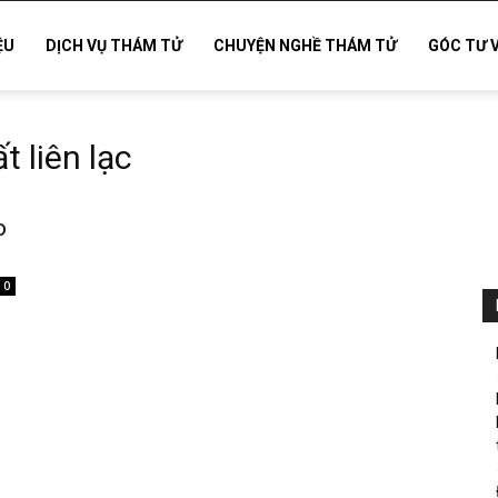
ỆU
DỊCH VỤ THÁM TỬ
CHUYỆN NGHỀ THÁM TỬ
GÓC TƯ 
 liên lạc
o
0