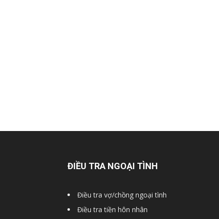
Hai
Phong,
thám
tử
ĐIỀU TRA NGOẠI TÌNH
Giss
Điều tra vợ/chồng ngoại tình
Điều tra tiền hôn nhân