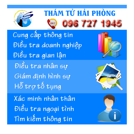
Hai
Phong,
thám
tử
Giss