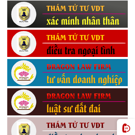
Hải
phòng,
tham
tu
giss
hai