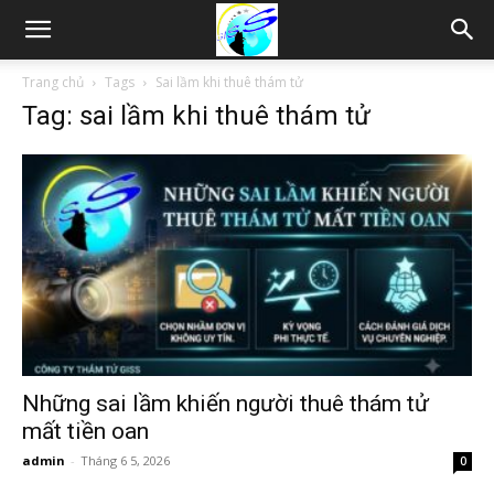
Thám
Trang chủ
Tags
Sai lầm khi thuê thám tử
Tag: sai lầm khi thuê thám tử
tử
Hải
Phòng,
Tham
Những sai lầm khiến người thuê thám tử
mất tiền oan
admin
-
Tháng 6 5, 2026
0
tu