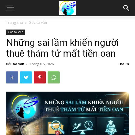
Thám
Trang chủ
Góc tư vấn
Góc tư vấn
tử
Những sai lầm khiến người
thuê thám tử mất tiền oan
Hải
Bởi
admin
-
Tháng 6 5, 2026
58
Phòng,
Tham
tu