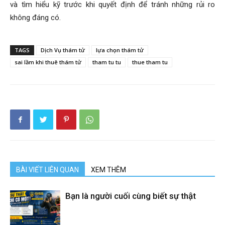
và tìm hiểu kỹ trước khi quyết định để tránh những rủi ro
không đáng có.
hải
TAGS
Dịch Vụ thám tử
lựa chọn thám tử
sai lầm khi thuê thám tử
tham tu tu
thue tham tu
phòng,
thám
tử
BÀI VIẾT LIÊN QUAN
XEM THÊM
Bạn là người cuối cùng biết sự thật
giss,