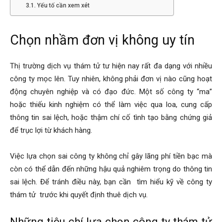
Yếu tố cần xem xét
Hải
Chọn nhầm đơn vị không uy tín
phòng,
Thị trường dịch vụ thám tử tư hiện nay rất đa dạng với nhiều
công ty mọc lên. Tuy nhiên, không phải đơn vị nào cũng hoạt
tham
động chuyên nghiệp và có đạo đức. Một số công ty “ma”
hoặc thiếu kinh nghiệm có thể làm việc qua loa, cung cấp
thông tin sai lệch, hoặc thậm chí cố tình tạo bằng chứng giả
tu
để trục lợi từ khách hàng.
Việc lựa chọn sai công ty không chỉ gây lãng phí tiền bạc mà
còn có thể dẫn đến những hậu quả nghiêm trọng do thông tin
giss
sai lệch. Để tránh điều này, bạn cần
tìm hiểu kỹ về công ty
thám tử
trước khi quyết định thuê dịch vụ.
hai
Những tiêu chí lựa chọn công ty thám tử