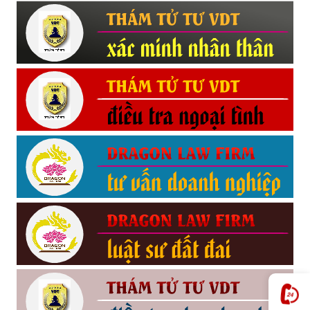
Hải
phòng,
tham
tu
giss
hai