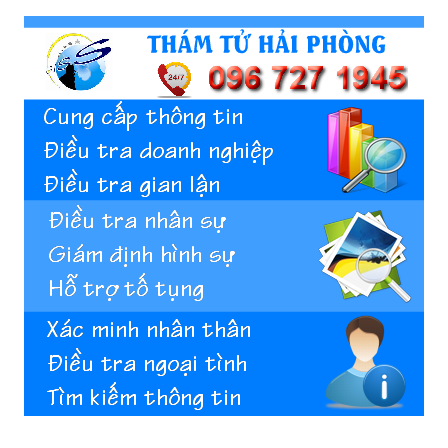
Hai
Phong,
thám
tử
Giss