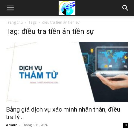
Thám
Trang chủ
Tags
điều tra tiền án tiền sự
Tag: điều tra tiền án tiền sự
tử
Hải
Phòng,
Tham
Bảng giá dịch vụ xác minh nhân thân, điều
tra lý...
admin
-
Tháng 3 11, 2026
0
tu