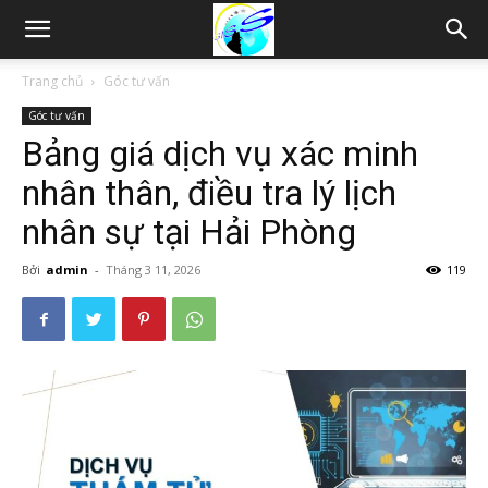
Thám
Trang chủ
Góc tư vấn
Góc tư vấn
tử
Bảng giá dịch vụ xác minh
nhân thân, điều tra lý lịch
Hải
nhân sự tại Hải Phòng
Bởi
admin
-
Tháng 3 11, 2026
119
Phòng,
Tham
tu