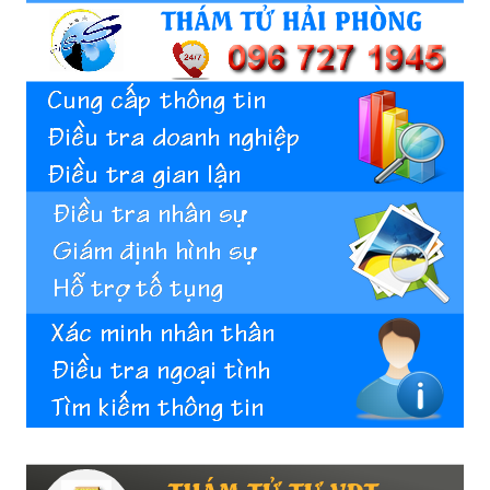
Hải
phòng,
tham
tu
giss
hai