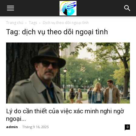
Thám
Trang chủ
Tags
Dịch vụ theo dõi ngoại tình
Tag: dịch vụ theo dõi ngoại tình
tử
Hải
Phòng,
Tham
Lý do cần thiết của việc xác minh nghi ngờ
ngoại...
admin
-
Tháng 9 16, 2025
0
tu