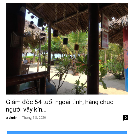
Hai
Phong,
thám
tử
Giám đốc 54 tuổi ngoại tình, hàng chục
người vây kín...
Giss
admin
-
Tháng 1 8, 2020
0