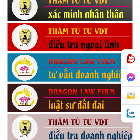
phong,
van
phong
tham
tu