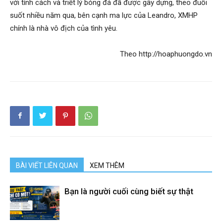
với tính cách và triết lý bóng đá đã được gây dựng, theo đuổi
hai
suốt nhiều năm qua, bên cạnh ma lực của Leandro, XMHP
chính là nhà vô địch của tình yêu.
phong,
Theo http://hoaphuongdo.vn
văn
phòng
thám
BÀI VIẾT LIÊN QUAN
XEM THÊM
Bạn là người cuối cùng biết sự thật
tử