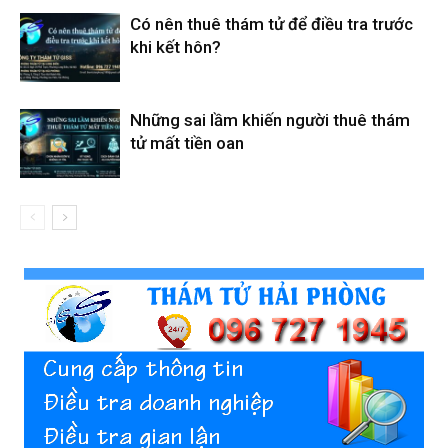
cong
Có nên thuê thám tử để điều tra trước
khi kết hôn?
ty
Những sai lầm khiến người thuê thám
tử mất tiền oan
tham
tu
Giss