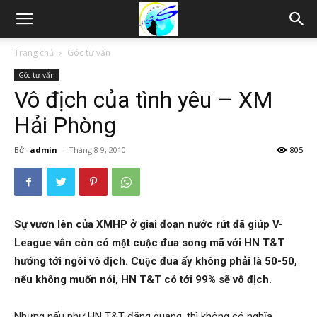
Thám
Trang chủ
Góc tư vấn
Góc tư vấn
tử
Vô địch của tình yêu – XM
Hải Phòng
Hải
Bởi
admin
-
Tháng 8 9, 2010
805
Phòng,
Sự vươn lên của XMHP ở giai đoạn nước rút đã giúp V-
League vẫn còn có một cuộc đua song mã với HN T&T
Tham
hướng tới ngôi vô địch. Cuộc đua ấy không phải là 50-50,
nếu không muốn nói, HN T&T có tới 99% sẽ vô địch.
tu
Nhưng nếu như HN T&T đăng quang, thì không có nghĩa