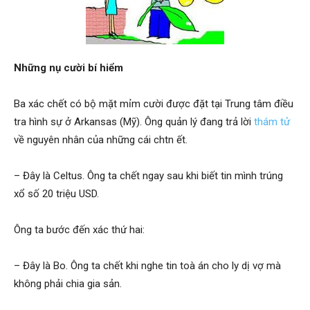
Hai
Những nụ cười bí hiểm
Phong,
Ba xác chết có bộ mặt mỉm cười được đặt tại Trung tâm điều
tra hình sự ở Arkansas (Mỹ). Ông quản lý đang trả lời
thám tử
về nguyên nhân của những cái chtn ết.
thám
– Đây là Celtus. Ông ta chết ngay sau khi biết tin mình trúng
xổ số 20 triệu USD.
tử
Ông ta bước đến xác thứ hai:
– Đây là Bo. Ông ta chết khi nghe tin toà án cho ly dị vợ mà
Giss
không phải chia gia sản.