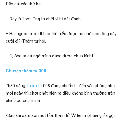
Đến cái xác thứ ba:
Hải
– Đây là Tom. Ông ta chết vì bị sét đánh.
phòng,
– Hai người trước thì có thể hiểu được nụ cười,còn ông này
cười gì?-Thám tử hỏi.
tham
– Ồ, ông ta cứ ngỡ mình đang được chụp hình!
Chuyện thám tử 008
tu
7h30 sáng,
thám tử
008 đang chuẩn bị đến văn phòng như
mọi ngày thì chợt phát hiện ra điều không bình thường trên
giss
chiếc áo của mình.
-Sau khi săm soi một hồi, thám tử “À” lên một tiếng rồi gọi:
hai