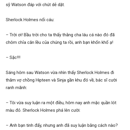
sỹ Watson đáp với chút dẻ dặt.
Sherlock Holmes nổi cáu:
hải
– Trời ơi! Bầu trời cho ta thấy thằng cha láu cá nào đó đã
chôm chỉa căn lều của chúng ta rồi, anh bạn khốn khổ ạ!
phòng,
– Sặc!!!
thám
Sáng hôm sau Watson vừa nhìn thấy Sherlock Holmes đi
thăm vợ chồng Hipteen và Sinja gần khu đó về, bác sĩ cười
ranh mãnh:
tử
– Tôi vừa suy luận ra một điều, hôm nay anh mặc quần lót
màu đỏ. Sherlock Holmes phá lên cười:
giss,
– Anh bạn tinh đấy, nhưng anh đã suy luận bằng cách nào?