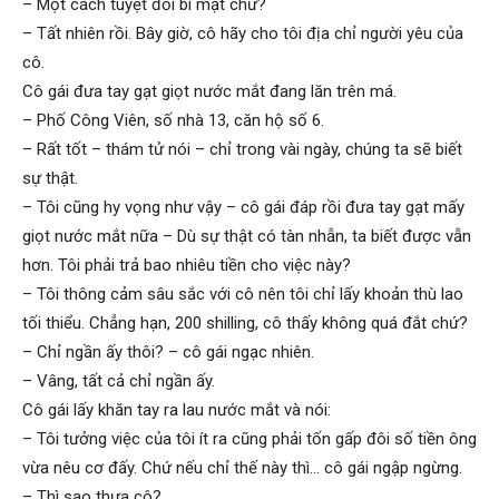
– Một cách tuyệt đối bí mật chứ?
– Tất nhiên rồi. Bây giờ, cô hãy cho tôi địa chỉ người yêu của
cô.
Cô gái đưa tay gạt giọt nước mắt đang lăn trên má.
– Phố Công Viên, số nhà 13, căn hộ số 6.
– Rất tốt – thám tử nói – chỉ trong vài ngày, chúng ta sẽ biết
sự thật.
– Tôi cũng hy vọng như vậy – cô gái đáp rồi đưa tay gạt mấy
giọt nước mắt nữa – Dù sự thật có tàn nhẫn, ta biết được vẫn
hơn. Tôi phải trả bao nhiêu tiền cho việc này?
– Tôi thông cảm sâu sắc với cô nên tôi chỉ lấy khoản thù lao
tối thiểu. Chẳng hạn, 200 shilling, cô thấy không quá đắt chứ?
– Chỉ ngần ấy thôi? – cô gái ngạc nhiên.
– Vâng, tất cả chỉ ngần ấy.
Cô gái lấy khăn tay ra lau nước mắt và nói:
– Tôi tưởng việc của tôi ít ra cũng phải tốn gấp đôi số tiền ông
vừa nêu cơ đấy. Chứ nếu chỉ thế này thì… cô gái ngập ngừng.
– Thì sao thưa cô?