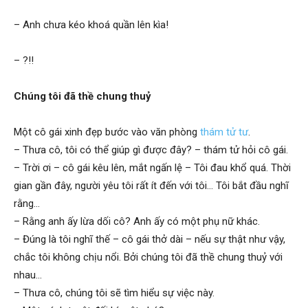
cong
– Anh chưa kéo khoá quần lên kìa!
– ?!!
ty
Chúng tôi đã thề chung thuỷ
tham
Một cô gái xinh đẹp bước vào văn phòng
thám tử tư
.
– Thưa cô, tôi có thể giúp gì được đây? – thám tử hỏi cô gái.
– Trời ơi – cô gái kêu lên, mắt ngấn lệ – Tôi đau khổ quá. Thời
tu
gian gần đây, người yêu tôi rất ít đến với tôi… Tôi bắt đầu nghĩ
rằng…
– Rằng anh ấy lừa dối cô? Anh ấy có một phụ nữ khác.
Giss
– Đúng là tôi nghĩ thế – cô gái thở dài – nếu sự thật như vậy,
chắc tôi không chịu nổi. Bởi chúng tôi đã thề chung thuỷ với
nhau…
– Thưa cô, chúng tôi sẽ tìm hiểu sự việc này.