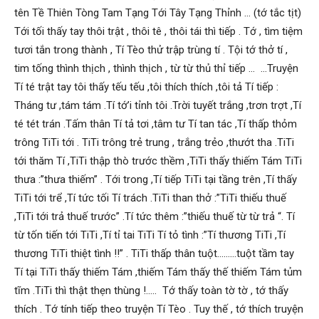
tên Tề Thiên Tòng Tam Tạng Tới Tây Tạng Thỉnh … (tớ tắc tịt)
Tới tối thấy tay thôi trật , thôi tê , thôi tái thì tiếp . Tớ , tìm tiệm
tươi tắn trong thành , Tí Tèo thử trập trùng tí . Tội tớ thở tí ,
tim tống thình thịch , thình thịch , từ từ thủ thỉ tiếp … …Truyện
Tí té trật tay tôi thấy tếu tếu ,tôi thích thích ,tôi tả Tí tiếp :
Tháng tư ,tám tám .Tí tớ’i tỉnh tôi .Trời tuyết trắng ,trơn trợt ,Tí
té tét trán .Tấm thân Tí tả tơi ,tâm tư Tí tan tác ,Tí thấp thỏm
trông TiTi tới . TiTi trông trẻ trung , trắng trẻo ,thướt tha .TiTi
tới thăm Tí ,TiTi thập thò trước thềm ,TiTi thấy thiếm Tám TiTi
thưa :”thưa thiếm” . Tới trong ,Tí tiếp TiTi tại tầng trên ,Tí thấy
TiTi tới trể ,Tí tức tối Tí trách .TiTi than thở :”TiTi thiếu thuế
,TiTi tới trả thuế trước” .Tí tức thêm :”thiếu thuế từ từ trả “. Tí
từ tốn tiến tới TiTi ,Tí tỉ tai TiTi Tí tỏ tình :”Tí thương TiTi ,Tí
thương TiTi thiệt tình !!” . TiTi thấp thân tuột………tuột tầm tay
Tí tại TiTi thấy thiếm Tám ,thiếm Tám thấy thế thiếm Tám tủm
tĩm .TiTi thì thật thẹn thùng !….. Tớ thấy toàn tờ tờ , tớ thấy
thích . Tớ tính tiếp theo truyện Tí Tèo . Tuy thế , tớ thích truyện