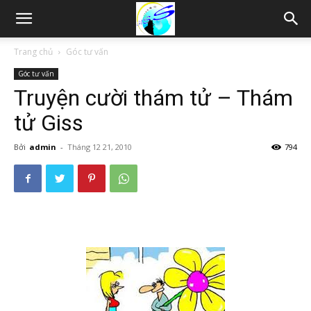
Thám
Trang chủ
Góc tư vấn
Góc tư vấn
tử
Truyện cười thám tử – Thám
tử Giss
Hải
Bởi
admin
-
Tháng 12 21, 2010
794
Phòng,
Tham
tu