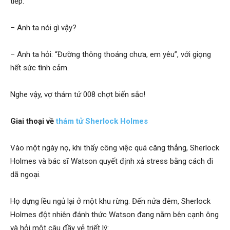
tiếp:
hai
– Anh ta nói gì vậy?
phong,
– Anh ta hỏi: “Đường thông thoáng chưa, em yêu”, với giọng
hết sức tình cảm.
văn
Nghe vậy, vợ thám tử 008 chợt biến sắc!
Giai thoại về
thám tử Sherlock Holmes
phòng
Vào một ngày nọ, khi thấy công việc quá căng thẳng, Sherlock
Holmes và bác sĩ Watson quyết định xả stress bằng cách đi
thám
dã ngoại.
Họ dựng lều ngủ lại ở một khu rừng. Đến nửa đêm, Sherlock
tử
Holmes đột nhiên đánh thức Watson đang nằm bên cạnh ông
và hỏi một câu đầy vẻ triết lý: