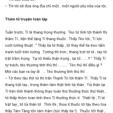
– Thì tôi sẽ đưa ông địa chỉ một… một người yêu nữa của tôi..
Thám tử truyện toàn tập
Tuần trước, Tí té thang trọng thương . Tèo từ tỉnh tới thành thị
thăm Tí , tiện thể tặng Tí thang thuốc . Thấy Tèo tới , Ti´tức
cườì tường thuật : ” Thấy tía tớ thấp , tớ thay thế tía treo tấm
tranh tuốt trên tường . Tường thì trơn , thang trợt tớ té , tay tớ
trặt trầm trọng . Tại tớ thiếu thận trọng , tại tớ……….!! ” Thấy Tí
tự trách, tèo thương tình thủ thỉ :………..` Tèo thủ thỉ điều gì ?
Mời các bạn ra tay đi . … Tèo thương tình thủ thỉ :
– Tớ theo tàu thịt từ thị trấn Thạnh Trị tới thăm Tí . Thấy Tí té
thang trật tay , trong thâm tâm thật tình tủi thân . Tủi thân tại
Tí trên tỉnh thành thông thạo toàn thứ thưởng thức thứ thiệt ,
tớ thấp thỏm toan tính theo Tí thưởng thức tí . Thiệt tệ , Tí té
trật tay , tớ tủi thân tớ . Thôi thì , thoa tí thuốc tớ tậu theo toa
thầy Tám Tàng tốn tám trăm (tức thấy tía !) . Thuốc tốt thật ,