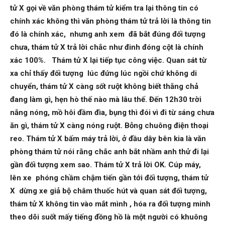
tử X gọi về văn phòng thám tử kiểm tra lại thông tin có
chính xác không thì văn phòng thám tử trả lời là thông tin
đó là chính xác, nhưng anh xem đã bắt đúng đối tượng
chưa, thám tử X trả lời chắc như đinh đóng cột là chính
xác 100%. Thám tử X lại tiếp tục công việc. Quan sát từ
xa chỉ thấy đối tượng lúc đứng lúc ngồi chứ không di
chuyển, thám tử X càng sốt ruột không biết thằng chả
đang làm gì, hẹn hò thế nào mà lâu thế. Đến 12h30 trời
nắng nóng, mồ hôi đầm đìa, bụng thì đói vì đi từ sáng chưa
ăn gì, thám tử X càng nóng ruột. Bỗng chuông điện thoại
reo. Thám tử X bấm máy trả lời, ở đầu dây bên kia là văn
phòng thám tử nói rằng chắc anh bắt nhầm anh thử đi lại
gần đối tượng xem sao. Thám tử X trả lời OK. Cúp máy,
lên xe phóng chầm chậm tiến gần tới đối tượng, thám tử
X dừng xe giả bộ châm thuốc hút và quan sát đối tượng,
thám tử X không tin vào mắt mình , hóa ra đối tượng minh
theo dõi suốt mấy tiếng đồng hồ là một người có khuông