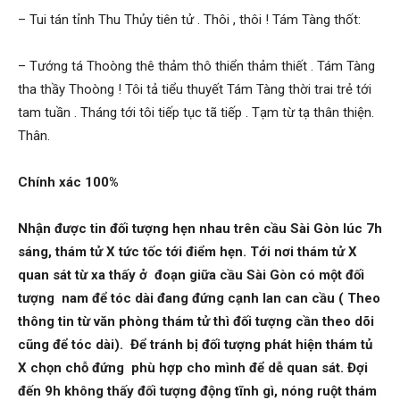
– Tui tán tỉnh Thu Thủy tiên tử . Thôi , thôi ! Tám Tàng thốt:
– Tướng tá Thoòng thê thảm thô thiển thảm thiết . Tám Tàng
tha thầy Thoòng ! Tôi tả tiểu thuyết Tám Tàng thời trai trẻ tới
tam tuần . Tháng tới tôi tiếp tục tã tiếp . Tạm từ tạ thân thiện.
Thân.
Chính xác 100%
Nhận được tin đối tượng hẹn nhau trên cầu Sài Gòn lúc 7h
sáng, thám tử X tức tốc tới điểm hẹn. Tới nơi thám tử X
quan sát từ xa thấy ở đoạn giữa cầu Sài Gòn có một đối
tượng nam để tóc dài
đang đứng cạnh lan can cầu
(
Theo
thông tin từ văn phòng thám tử thì đối tượng cần theo dõi
cũng để tóc dài)
. Để tránh bị đối tượng phát hiện thám tủ
X chọn chỗ đứng phù hợp cho mình để dễ quan sát. Đợi
đến 9h không thấy đối tượng động tĩnh gì, nóng ruột thám