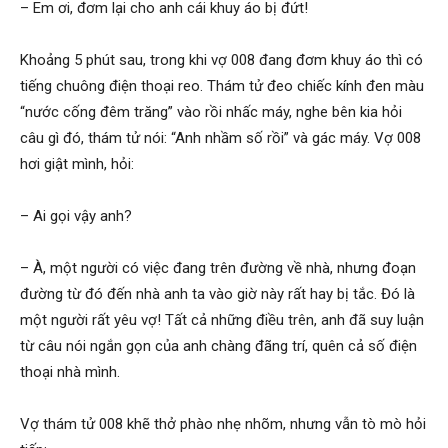
– Em ơi, đơm lại cho anh cái khuy áo bị đứt!
phong,
Khoảng 5 phút sau, trong khi vợ 008 đang đơm khuy áo thì có
tiếng chuông điện thoại reo. Thám tử đeo chiếc kính đen màu
“nước cống đêm trăng” vào rồi nhấc máy, nghe bên kia hỏi
van
câu gì đó, thám tử nói: “Anh nhầm số rồi” và gác máy. Vợ 008
hơi giật mình, hỏi:
phong
– Ai gọi vậy anh?
– À, một người có việc đang trên đường về nhà, nhưng đoạn
tham
đường từ đó đến nhà anh ta vào giờ này rất hay bị tắc. Đó là
một người rất yêu vợ! Tất cả những điều trên, anh đã suy luận
từ câu nói ngắn gọn của anh chàng đãng trí, quên cả số điện
thoại nhà mình.
tu
Vợ thám tử 008 khẽ thở phào nhẹ nhõm, nhưng vẫn tò mò hỏi