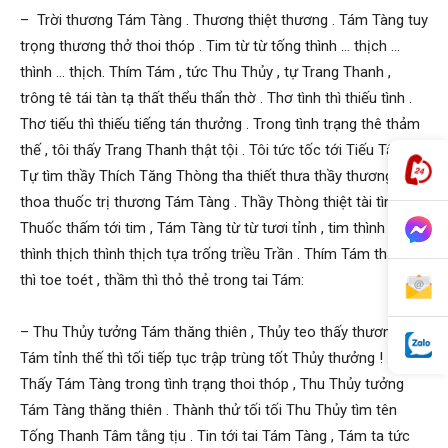
– Trời thương Tám Tàng . Thương thiệt thương . Tám Tàng tuy
trọng thương thở thoi thóp . Tim từ từ tống thình … thịch …
thình … thịch. Thím Tám , tức Thu Thủy , tự Trang Thanh ,
trông tê tái tàn tạ thất thểu thẩn thờ . Thơ tình thì thiếu tình .
Thơ tiếu thì thiếu tiếng tán thưởng . Trong tình trạng thê thảm
thế , tôi thấy Trang Thanh thật tội . Tôi tức tốc tới Tiếu Tâm
Tự tìm thầy Thích Tăng Thòng tha thiết thưa thầy thương tình
thoa thuốc trị thương Tám Tàng . Thầy Thòng thiệt tài tình .
Thuốc thấm tới tim , Tám Tàng từ từ tươi tỉnh , tim thình thịch,
thình thịch thình thịch tựa trống triều Trần . Thím Tám thấy thế
thì toe toét , thầm thì thỏ thẻ trong tai Tám:
– Thu Thủy tưởng Tám thăng thiên , Thủy teo thấy thương .
Tám tỉnh thế thì tối tiếp tục trập trùng tốt Thủy thưởng ! .
Thấy Tám Tàng trong tình trạng thoi thóp , Thu Thủy tưởng
Tám Tàng thăng thiên . Thành thử tối tối Thu Thủy tìm tên
Tống Thanh Tâm tằng tịu . Tin tới tai Tám Tàng , Tám ta tức