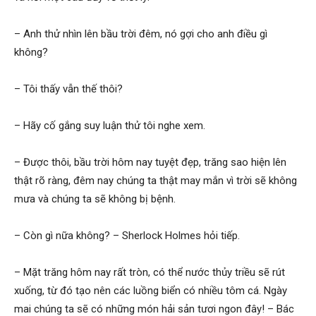
hải
– Anh thử nhìn lên bầu trời đêm, nó gợi cho anh điều gì
không?
phòng,
– Tôi thấy vẫn thế thôi?
– Hãy cố gắng suy luận thử tôi nghe xem.
dịch
– Được thôi, bầu trời hôm nay tuyệt đẹp, trăng sao hiện lên
thật rõ ràng, đêm nay chúng ta thật may mắn vì trời sẽ không
vụ
mưa và chúng ta sẽ không bị bệnh.
– Còn gì nữa không? – Sherlock Holmes hỏi tiếp.
thám
– Mặt trăng hôm nay rất tròn, có thể nước thủy triều sẽ rút
xuống, từ đó tạo nên các luồng biển có nhiều tôm cá. Ngày
tử
mai chúng ta sẽ có những món hải sản tươi ngon đây! – Bác