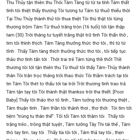
Thu Thủy tận thiên thu Thôi Tám Tàng từ từ ta tính Tám thất
tình tôi thiệt thấy thương Tôi tương tư Tám từ thuở thiếu thời
Tại Thu Thủy thành thử tôi thua thiệt Tôi thú thật tôi từng
thương trộm Tám Từ thuở trăng tròn (16 tuổi) tới tận thập
tam (30) Trời tháng tư tuyết trắng thật trữ tình Tôi thẩn thờ ,
tim tôi thình thịch. Tám Tàng thưởng thức thơ tôi , thì từ từ
tĩnh . Thấy Tám tàng thích thưởng thức thơ tôi , tôi tiếp tục
thảo thơ tình tấn tới : Thời trai trẻ Tám từng thề thốt Thề
thương tôi tới tận thiên thu Từ thuở tôi thấy Tám-Thủy thành
thân Tôi trằn trọc tháng trời thao thức Tôi thầm trách tại tôi
tin Tám Tôi thét to thấu tới tai trời Trời thương tình trao trả
Tám tận tay tôi Tôi thành thật thankss trời tha thiết. [Poor
Baby] Thấy tôi thảo thơ tỏ tình , Tám tưởng tôi thương thiệt ,
Tám thuận tình . Tâm thần tôi thảnh thơi , thơ thới . Tôi tìm tới
tiệm “trùng tu thân thể”. Tối tối Tám tới thăm tôi . Thấy tôi
trắng trẻo , trông thật tuyệt , Tám tưởng Tây Thi tái thế , Tám
thò tay tìm…tay tôi . Thấy tía tôi tới , Tám thả tay tôi , thẹn