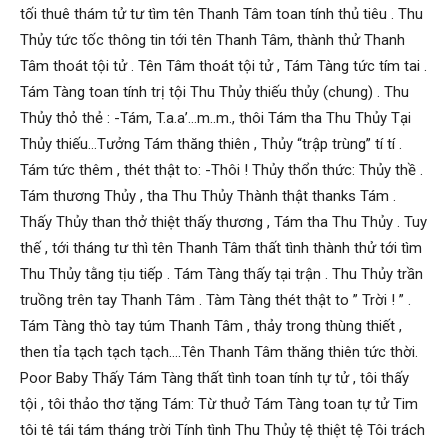
tối thuê thám tử tư tìm tên Thanh Tâm toan tính thủ tiêu . Thu
Thủy tức tốc thông tin tới tên Thanh Tâm, thành thử Thanh
Tâm thoát tội tử . Tên Tâm thoát tội tử , Tám Tàng tức tím tai .
Tám Tàng toan tính trị tội Thu Thủy thiếu thủy (chung) . Thu
Thủy thỏ thẻ : -Tám, T.a.a’…m..m., thôi Tám tha Thu Thủy Tại
Thủy thiếu…Tưởng Tám thăng thiên , Thủy “trập trùng” tí tí .
Tám tức thêm , thét thật to: -Thôi ! Thủy thổn thức: Thủy thề .
Tám thương Thủy , tha Thu Thủy Thành thật thanks Tám .
Thấy Thủy than thở thiệt thấy thương , Tám tha Thu Thủy . Tuy
thế , tới tháng tư thì tên Thanh Tâm thất tình thành thử tới tìm
Thu Thủy tằng tịu tiếp . Tám Tàng thấy tại trận . Thu Thủy trần
truồng trên tay Thanh Tâm . Tàm Tàng thét thật to ” Trời ! ” .
Tám Tàng thò tay túm Thanh Tâm , thảy trong thùng thiết ,
then tỉa tạch tạch tạch….Tên Thanh Tâm thăng thiên tức thời.
Poor Baby Thấy Tám Tàng thất tình toan tính tự tử , tôi thấy
tội , tôi thảo thơ tặng Tám: Từ thuở Tám Tàng toan tự tử Tim
tôi tê tái tám tháng trời Tính tình Thu Thủy tệ thiệt tệ Tôi trách