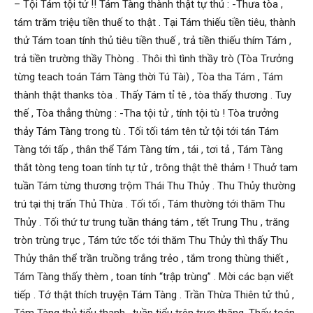
– Tội Tám tội tử !! Tám Tàng thành thật tự thú : -Thưa tòa ,
tám trăm triệu tiền thuế to thật . Tại Tám thiếu tiền tiêu, thành
thử Tám toan tính thủ tiêu tiền thuế , trả tiền thiếu thím Tám ,
trả tiền trường thầy Thòng . Thôi thì tình thầy trò (Tòa Trưởng
từng teach toán Tám Tàng thời Tú Tài) , Tòa tha Tám , Tám
thành thật thanks tòa . Thấy Tám tỉ tê , tòa thấy thương . Tuy
thế , Tòa thẳng thừng : -Tha tội tử , tính tội tù ! Tòa trưởng
thảy Tám Tàng trong tù . Tối tối tám tên tử tội tới tán Tám
Tàng tới tấp , thân thể Tám Tàng tím , tái , tơi tả , Tám Tàng
thắt tòng teng toan tính tự tử , trông thật thê thảm ! Thuở tam
tuần Tám từng thương trộm Thái Thu Thủy . Thu Thủy thường
trú tại thị trấn Thủ Thừa . Tối tối , Tám thường tới thăm Thu
Thủy . Tối thứ tư trung tuần tháng tám , tết Trung Thu , trăng
tròn trùng trục , Tám tức tốc tới thăm Thu Thủy thì thấy Thu
Thủy thân thể trần truồng trắng trẻo , tắm trong thùng thiết ,
Tám Tàng thấy thèm , toan tính “trập trùng” . Mời các bạn viết
tiếp . Tớ thật thích truyện Tám Tàng . Trần Thừa Thiên tử thủ ,