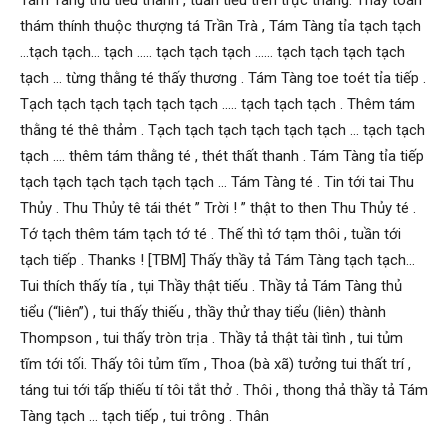
Tám Tàng thủ tiểu thanh , tuần tiểu trên trực thăng. Thấy toán
thám thính thuộc thượng tá Trần Trà , Tám Tàng tỉa tạch tạch
…tạch tạch… tạch ….. tạch tạch tạch …… tạch tạch tạch tạch
tạch … từng thằng té thấy thương . Tám Tàng toe toét tỉa tiếp .
Tạch tạch tạch tạch tạch tạch ….. tạch tạch tạch . Thêm tám
thằng té thê thảm . Tạch tạch tạch tạch tạch tạch … tạch tạch
tạch …. thêm tám thằng té , thét thất thanh . Tám Tàng tỉa tiếp
tạch tạch tạch tạch tạch tạch … Tám Tàng té . Tin tới tai Thu
Thủy . Thu Thủy tê tái thét ” Trời ! ” thật to then Thu Thủy té .
Tớ tạch thêm tám tạch tớ té . Thế thì tớ tạm thôi , tuần tới
tạch tiếp . Thanks ! [TBM] Thấy thầy tả Tám Tàng tạch tạch…
Tui thích thấy tía , tụi Thầy thật tiếu . Thầy tả Tám Tàng thủ
tiểu (“liên”) , tui thấy thiếu , thầy thử thay tiểu (liên) thành
Thompson , tui thấy tròn trịa . Thầy tả thật tài tình , tui tủm
tĩm tới tối. Thấy tôi tủm tĩm , Thoa (bà xã) tưởng tui thất trí ,
táng tui tới tấp thiếu tí tôi tắt thở . Thôi , thong thả thầy tả Tám
Tàng tạch … tạch tiếp , tui trông . Thân