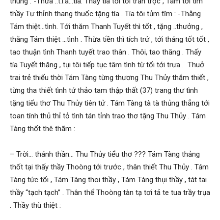
thùng : -Thưa ..t.í.a…tía. Thấy tía tối tối trằn trọc , Tám tới tìm
thầy Tư thỉnh thang thuốc tặng tía . Tía tôi tủm tĩm : -Thằng
Tám thiệt…tình. Tới thăm Thanh Tuyết thì tốt , tặng ..thưởng ,
thằng Tám thiệt …tình . Thừa tiền thì tích trử , tới tháng tốt tốt ,
tao thuận tình Thanh tuyết trao thân . Thôi, tao thăng . Thấy
tía Tuyết thăng , tụi tôi tiếp tục tâm tình từ tối tới trưa . Thuở
trai trẻ thiếu thời Tám Tàng từng thương Thu Thủy thắm thiết ,
từng tha thiết tình tứ thảo tam thập thất (37) trang thư tình
tặng tiểu thơ Thu Thủy tiên tử . Tám Tàng tà tà thủng thẳng tới
toan tính thủ thỉ tỏ tình tán tỉnh trao thơ tặng Thu Thủy . Tám
Tàng thốt thê thãm :
– Trời… thánh thần… Thu Thủy tiểu thơ ??? Tám Tàng thảng
thốt tại thấy thầy Thoòng tới trước , thân thiết Thu Thủy . Tám
Tàng tức tối , Tám Tàng thoi thầy , Tám Tàng thụi thầy , tát tai
thầy “tạch tạch” . Thân thể Thoòng tàn tạ tơi tả te tua trầy trụa
. Thầy thù thiệt :