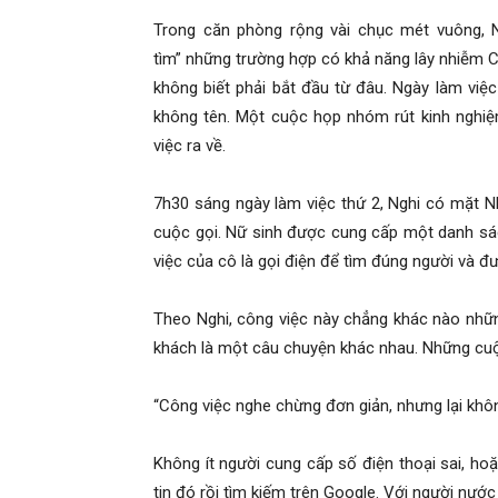
Hải
Trong căn phòng rộng vài chục mét vuông, Ng
tìm” những trường hợp có khả năng lây nhiễm C
không biết phải bắt đầu từ đâu. Ngày làm việ
phòng,
không tên. Một cuộc họp nhóm rút kinh nghiệm
việc ra về.
7h30 sáng ngày làm việc thứ 2, Nghi có mặt N
tham
cuộc gọi. Nữ sinh được cung cấp một danh sách
việc của cô là gọi điện để tìm đúng người và 
tu
Theo Nghi, công việc này chẳng khác nào nhữn
khách là một câu chuyện khác nhau. Những cuộc
giss
“Công việc nghe chừng đơn giản, nhưng lại khôn
Không ít người cung cấp số điện thoại sai, ho
hai
tin đó rồi tìm kiếm trên Google. Với người nước