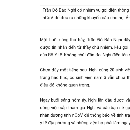
Trần Đỗ Bảo Nghi có nhiệm vụ gọi điện thông
nCoV để đưa ra những khuyến cáo cho họ. Ả
Hai
Một buổi sáng thứ bảy, Trần Đỗ Bảo Nghi dậy
Phong,
được tin nhắn đến từ thầy chủ nhiệm, kêu gọ
của Bộ Y tế. Không chút đắn đo, Nghi điền tên
thám
Chưa đầy một tiếng sau, Nghi cùng 20 sinh vi
trạng háo hức, cô sinh viên năm 3 vẫn chưa t
điều đó không quan trọng.
tử
Ngay buổi sáng hôm ấy, Nghi lần đầu được và
công việc sắp tham gia. Nghi và các bạn sẽ g
Giss
nhân dương tính nCoV để thông báo về tình tr
y tế địa phương và những việc họ phải làm ngay