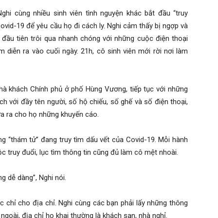
hi cùng nhiều sinh viên tình nguyện khác bắt đầu “truy
ovid-19 để yêu cầu họ đi cách ly. Nghi cảm thấy bị ngợp và
c đầu tiên trôi qua nhanh chóng với những cuộc điện thoại
 diễn ra vào cuối ngày. 21h, cô sinh viên mới rời nơi làm
hà khách Chính phủ ở phố Hùng Vương, tiếp tục với những
 với đầy tên người, số hộ chiếu, số ghế và số điện thoại,
đưa ra cho họ những khuyến cáo.
g “thám tử” đang truy tìm dấu vết của Covid-19. Mỗi hành
 truy đuổi, lục tìm thông tin cũng đủ làm cô mệt nhoài.
g dễ dàng”, Nghi nói.
ặc chỉ cho địa chỉ. Nghi cùng các bạn phải lấy những thông
 ngoài, địa chỉ họ khai thường là khách sạn, nhà nghỉ.