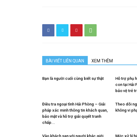
hải
phòng,
BÀI VIẾT LIÊN QUAN
XEM THÊM
thám
Bạn là người cuối cùng biết sự thật
Hỗ trợ phụ 
con tại Hải
bảo vệ trẻ t
tử
Điều tra ngoại tình Hải Phòng – Giải
Theo dõi ng
pháp xác minh thông tin khách quan,
không vi ph
bảo mật và hỗ trợ giải quyết tranh
giss,
chấp...
Vào khách sạn với người khác giới
Mức xử lý hi