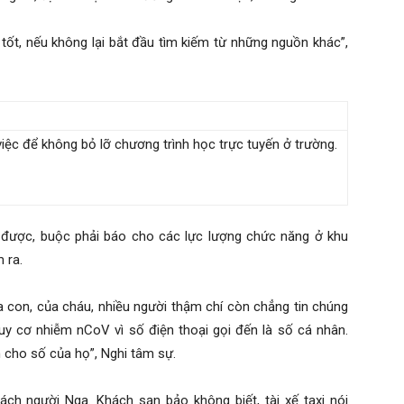
hì tốt, nếu không lại bắt đầu tìm kiếm từ những nguồn khác”,
việc để không bỏ lỡ chương trình học trực tuyến ở trường.
 được, buộc phải báo cho các lực lượng chức năng ở khu
 ra.
a con, của cháu, nhiều người thậm chí còn chẳng tin chúng
uy cơ nhiễm nCoV vì số điện thoại gọi đến là số cá nhân.
n cho số của họ”, Nghi tâm sự.
ách người Nga. Khách sạn bảo không biết, tài xế taxi nói