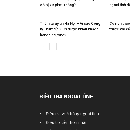
có bị xử phạt không?
ngoại tình 
cong
Thám tử uy tín Hà Nội – Vì sao Công
Có nên thuê 
ty Thám tử GISS được nhiều khách
trước khi kế
ty
hàng tin tưởng?
tham
tu
ĐIỀU TRA NGOẠI TÌNH
Giss
Điều tra vợ/chồng ngoại tình
Điều tra tiền hôn nhân