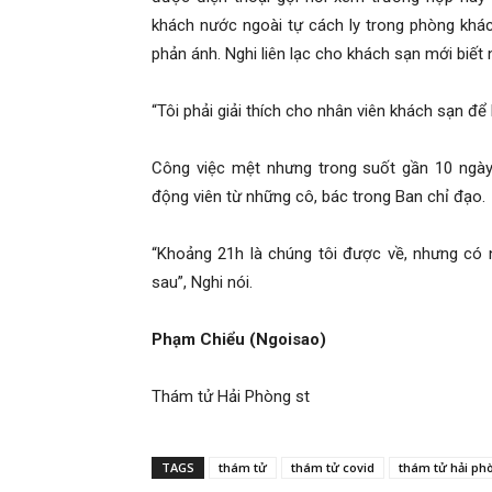
khách nước ngoài tự cách ly trong phòng khác
hải
phản ánh. Nghi liên lạc cho khách sạn mới biết 
“Tôi phải giải thích cho nhân viên khách sạn để
phòng,
Công việc mệt nhưng trong suốt gần 10 ngày
động viên từ những cô, bác trong Ban chỉ đạo.
dịch
“Khoảng 21h là chúng tôi được về, nhưng có 
sau”, Nghi nói.
vụ
Phạm Chiểu (Ngoisao)
thám
Thám tử Hải Phòng st
TAGS
thám tử
thám tử covid
thám tử hải ph
tử