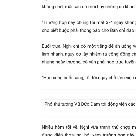
hai
không nhớ, mãi sau cô mới hay những du khách 
“Trường hợp này chúng tôi mất 3-4 ngày không t
phong,
cho biết buộc phải thông báo cho Ban chỉ đạo đ
Buổi trưa, Nghi chỉ có một tiếng để ăn uống và
văn
làm nhanh, nguy cơ lây nhiễm ra cộng đồng cà
nhưng ngày thường, cô vẫn phải học trực tuyến 
phòng
“Học xong buổi sáng, tôi tới ngay chỗ làm việc 
thám
Phó thủ tướng Vũ Đức Đam tới động viên các 
tử
Nhiều hôm tối về, Nghi vừa tranh thủ chợp 
được điện thoại gọi hỏi xem trường hợp này 