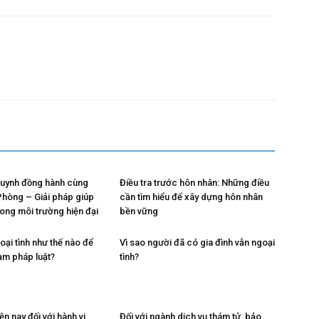
huynh đồng hành cùng
Điều tra trước hôn nhân: Những điều
 Phòng – Giải pháp giúp
cần tìm hiểu để xây dựng hôn nhân
rong môi trường hiện đại
bền vững
oại tình như thế nào để
Vì sao người đã có gia đình vẫn ngoại
ạm pháp luật?
tình?
ện nay đối với hành vi
Đối với ngành dịch vụ thám tử, bảo