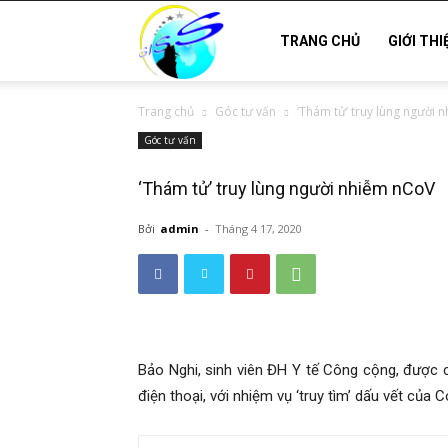
Thám
TRANG CHỦ
GIỚI THI
Trang chủ
Góc tư vấn
‘Thám tử’ truy lùng người 
tử
Góc tư vấn
‘Thám tử’ truy lùng người nhiễm nCoV
Hải
Bởi
admin
-
Tháng 4 17, 2020
Phòng,
Tham
Bảo Nghi, sinh viên ĐH Y tế Công cộng, được 
điện thoại, với nhiệm vụ ‘truy tìm’ dấu vết của C
tu