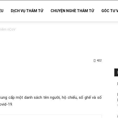
ỆU
DỊCH VỤ THÁM TỬ
CHUYỆN NGHỀ THÁM TỬ
GÓC TƯ 
nhiễm nCoV
422
cung cấp một danh sách tên người, hộ chiếu, số ghế và số
ovid-19.