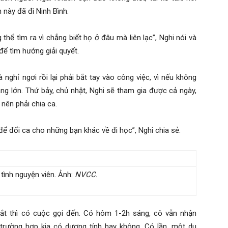
này đã đi Ninh Bình.
hể tìm ra vì chẳng biết họ ở đâu mà liên lạc”, Nghi nói và
ể tìm hướng giải quyết.
 nghỉ ngơi rồi lại phải bắt tay vào công việc, vì nếu không
ng lớn. Thứ bảy, chủ nhật, Nghi sẽ tham gia được cả ngày,
nên phải chia ca.
để đổi ca cho những bạn khác về đi học”, Nghi chia sẻ.
tình nguyện viên. Ảnh:
NVCC.
mắt thì có cuộc gọi đến. Có hôm 1-2h sáng, cô vẫn nhận
trường hợp kia có dương tính hay không. Có lần, một du