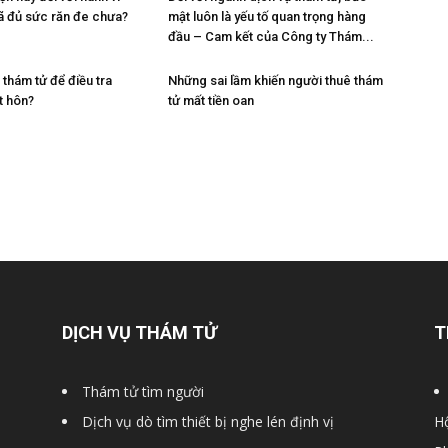
đã đủ sức răn đe chưa?
mật luôn là yếu tố quan trọng hàng
đầu – Cam kết của Công ty Thám...
thám tử để điều tra
Những sai lầm khiến người thuê thám
t hôn?
tử mất tiền oan
DỊCH VỤ THÁM TỬ
T
Thám tử tìm người
Dịch vụ dò tìm thiết bị nghe lén định vị
Hộ