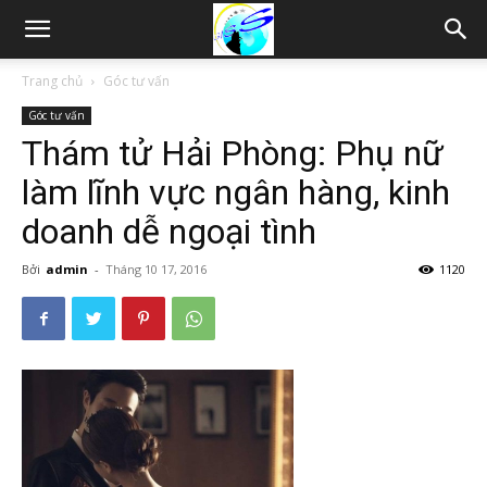
Thám
Trang chủ
Góc tư vấn
Góc tư vấn
tử
Thám tử Hải Phòng: Phụ nữ
làm lĩnh vực ngân hàng, kinh
Hải
doanh dễ ngoại tình
Bởi
admin
-
Tháng 10 17, 2016
1120
Phòng,
Tham
tu