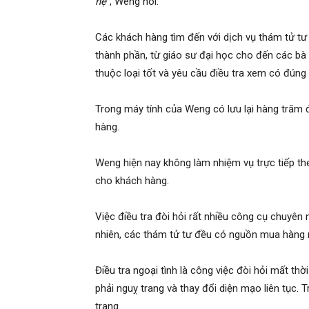
hệ”
, Weng nói.
hai
Các khách hàng tìm đến với dịch vụ thám tử tư
thành phần, từ giáo sư đại học cho đến các bà n
phong,
thuộc loại tốt và yêu cầu điều tra xem có đúng
Trong máy tính của Weng có lưu lại hàng trăm 
văn
hàng.
Weng hiện nay không làm nhiệm vụ trực tiếp th
phòng
cho khách hàng.
Việc điều tra đòi hỏi rất nhiều công cụ chuyên 
thám
nhiên, các thám tử tư đều có nguồn mua hàng r
Điều tra ngoại tình là công việc đòi hỏi mất t
tử
phải nguỵ trang và thay đổi diện mạo liên tục
trang