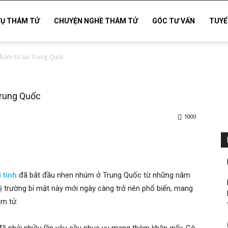
VỤ THÁM TỬ
CHUYỆN NGHỀ THÁM TỬ
GÓC TƯ VẤN
TUYỂ
hám tử tại Trung Quốc
Trung Quốc
1000
 tình
đã bắt đầu nhen nhúm ở Trung Quốc từ những năm
hị trường bí mật này mới ngày càng trở nên phổ biến, mang
ám tử.