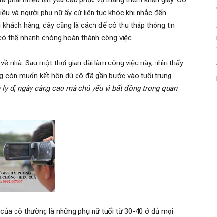
ã phải nhiều lần yêu cầu phục vụ mang thêm khăn giấy. Cô
ều và người phụ nữ ấy cứ liên tục khóc khi nhắc đến
 khách hàng, đây cũng là cách để cô thu thập thông tin
có thể nhanh chóng hoàn thành công việc.
về nhà. Sau một thời gian dài làm công việc này, nhìn thấy
g còn muốn kết hôn dù cô đã gần bước vào tuổi trung
ệ ly dị ngày càng cao mà chủ yếu vì bất đồng trong quan
 của cô thường là những phụ nữ tuổi từ 30-40 ở đủ mọi