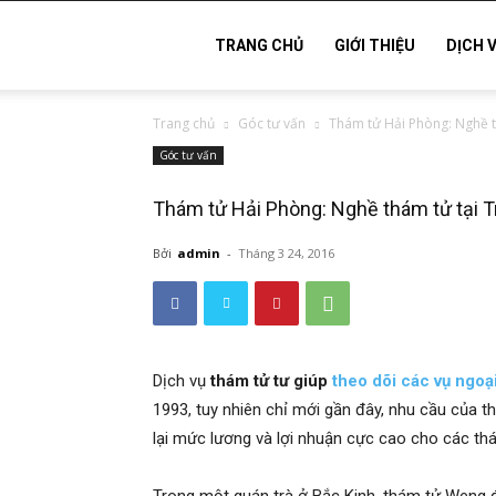
Thám
TRANG CHỦ
GIỚI THIỆU
DỊCH 
Trang chủ
Góc tư vấn
Thám tử Hải Phòng: Nghề t
tử
Góc tư vấn
Thám tử Hải Phòng: Nghề thám tử tại 
Hải
Bởi
admin
-
Tháng 3 24, 2016
Phòng,
Dịch vụ
thám tử tư giúp
theo dõi các vụ ngoại
Tham
1993, tuy nhiên chỉ mới gần đây, nhu cầu của t
lại mức lương và lợi nhuận cực cao cho các th
tu