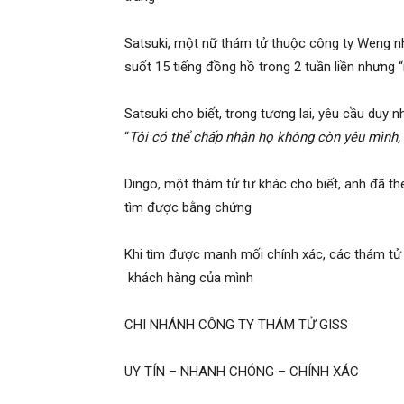
hải
Satsuki, một nữ thám tử thuộc công ty Weng nhớ
suốt 15 tiếng đồng hồ trong 2 tuần liền nhưng 
phòng,
Satsuki cho biết, trong tương lai, yêu cầu duy 
“
Tôi có thể chấp nhận họ không còn yêu mình, 
dịch
Dingo, một thám tử tư khác cho biết, anh đã t
tìm được bằng chứng
vụ
Khi tìm được manh mối chính xác, các thám tử t
khách hàng của mình
thám
CHI NHÁNH CÔNG TY THÁM TỬ GISS
UY TÍN – NHANH CHÓNG – CHÍNH XÁC
tử