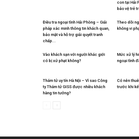
con tại Hải
cong
bảo vệ trẻ t
Điều tra ngoại tình Hải Phòng – Giải
Theo dõi ng
pháp xác minh thông tin khách quan,
không vi ph
ty
bảo mật và hỗ trợ giải quyết tranh
chấp...
Vào khách sạn với người khác giới
Mức xử lý hi
tham
có bị xử phạt không?
ngoại tình 
Thám tử uy tín Hà Nội – Vì sao Công
Có nên thuê 
tu
ty Thám tử GISS được nhiều khách
trước khi kế
hàng tin tưởng?
Giss