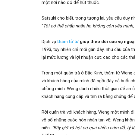
một nơi nào đó để hút thuốc.
phong,
Satsuki cho biết, trong tương lai, yêu cầu duy 
“
Tôi có thể chấp nhận họ không còn yêu mình,
van
Dịch vụ
thám tử tư
giúp theo dõi các vụ ngoạ
1993, tuy nhiên chỉ mới gần đây, nhu cầu của t
lại mức lương và lợi nhuận cực cao cho các th
phong
Trong một quán trà ở Bắc Kinh, thám tử Weng đ
và khách hàng của mình đã ngồi đây cả buổi ch
chồng mình. Weng dành nhiều thời gian để an ủi
tham
khách hàng cung cấp và tìm ra bằng chứng để 
Rời quán trà với khách hàng, Weng một mình đi 
tu
vô số những cuộc hôn nhân tan vỡ, Weng khôn
niên.
“Bây giờ xã hội có quá nhiều cám dỗ, tỷ l