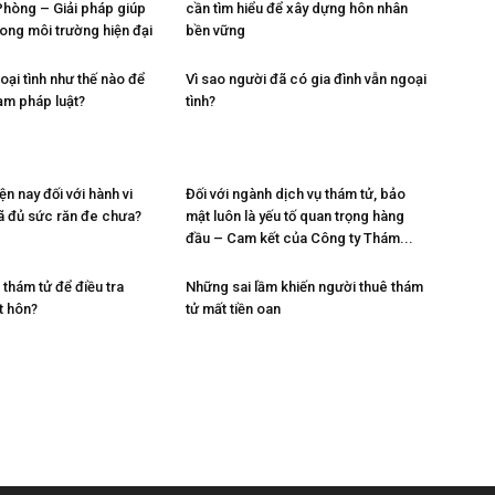
 Phòng – Giải pháp giúp
cần tìm hiểu để xây dựng hôn nhân
rong môi trường hiện đại
bền vững
oại tình như thế nào để
Vì sao người đã có gia đình vẫn ngoại
ạm pháp luật?
tình?
ện nay đối với hành vi
Đối với ngành dịch vụ thám tử, bảo
đã đủ sức răn đe chưa?
mật luôn là yếu tố quan trọng hàng
đầu – Cam kết của Công ty Thám...
thám tử để điều tra
Những sai lầm khiến người thuê thám
t hôn?
tử mất tiền oan