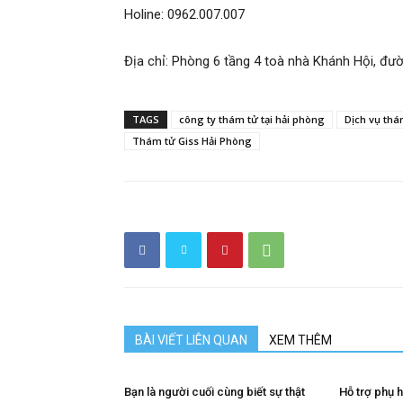
Holine: 0962.007.007
Địa chỉ: Phòng 6 tầng 4 toà nhà Khánh Hội, đ
hải
TAGS
công ty thám tử tại hải phòng
Dịch vụ thá
phòng,
Thám tử Giss Hải Phòng
thám
tử
BÀI VIẾT LIÊN QUAN
XEM THÊM
giss,
Bạn là người cuối cùng biết sự thật
Hỗ trợ phụ 