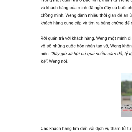
Trong một quán trà ở Bắc Kinh, thám tử Weng đ
và khách hàng của mình đã ngồi đây cả buổi chi
chồng mình. Weng dành nhiều thời gian để an ủi
Hai
khách hàng cung cấp và tìm ra bằng chứng để 
Rời quán trà với khách hàng, Weng một mình đi 
Phong,
vô số những cuộc hôn nhân tan vỡ, Weng khôn
niên.
“Bây giờ xã hội có quá nhiều cám dỗ, tỷ l
hệ”
, Weng nói.
thám
tử
Giss
Các khách hàng tìm đến với dịch vụ thám tử tư