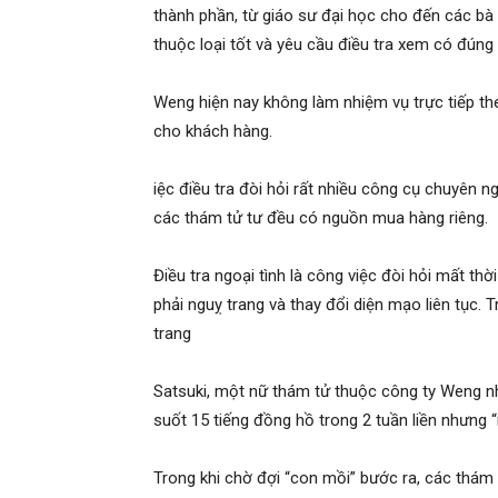
thành phần, từ giáo sư đại học cho đến các bà n
Hải
thuộc loại tốt và yêu cầu điều tra xem có đú
Weng hiện nay không làm nhiệm vụ trực tiếp th
phòng,
cho khách hàng.
iệc điều tra đòi hỏi rất nhiều công cụ chuyên n
tham
các thám tử tư đều có nguồn mua hàng riêng.
Điều tra ngoại tình là công việc đòi hỏi mất t
tu
phải nguỵ trang và thay đổi diện mạo liên tục
trang
giss
Satsuki, một nữ thám tử thuộc công ty Weng nhớ
suốt 15 tiếng đồng hồ trong 2 tuần liền nhưng 
hai
Trong khi chờ đợi “con mồi” bước ra, các thám 