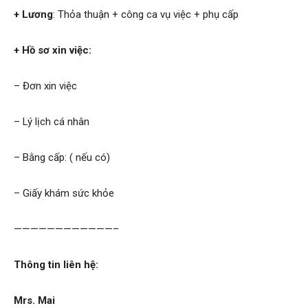
+ Lương
: Thỏa thuận + công ca vụ việc + phụ cấp
phong,
+ Hồ sơ xin việc:
– Đơn xin việc
van
– Lý lịch cá nhân
phong
– Bằng cấp: ( nếu có)
– Giấy khám sức khỏe
tham
————————————–
tu
Thông tin liên hệ:
Mrs. Mai