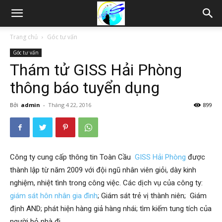
Thám
Trang chủ
Góc tư vấn
Góc tư vấn
tử
Thám tử GISS Hải Phòng
thông báo tuyển dụng
Hải
Bởi
admin
-
Tháng 4 22, 2016
899
Phòng,
Công ty cung cấp thông tin Toàn Cầu
GISS Hải Phòng
được
thành lập từ năm 2009 với đội ngũ nhân viên giỏi, dày kinh
Tham
nghiệm, nhiệt tình trong công việc. Các dịch vụ của công ty:
giám sát hôn nhân gia đình
; Giám sát trẻ vị thành niên; Giám
định AND; phát hiện hàng giả hàng nhái; tìm kiếm tung tích của
tu
người bỏ nhà đi…