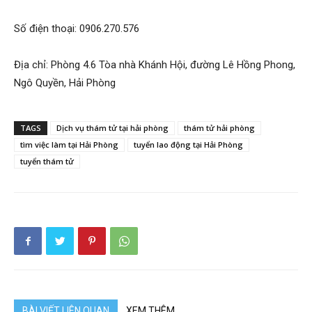
hai
Số điện thoại: 0906.270.576
phong,
Địa chỉ: Phòng 4.6 Tòa nhà Khánh Hội, đường Lê Hồng Phong,
Ngô Quyền, Hải Phòng
văn
TAGS
Dịch vụ thám tử tại hải phòng
thám tử hải phòng
tìm việc làm tại Hải Phòng
tuyển lao động tại Hải Phòng
tuyển thám tử
phòng
thám
tử
BÀI VIẾT LIÊN QUAN
XEM THÊM