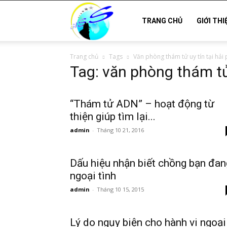
Thám
TRANG CHỦ
GIỚI THI
Trang chủ
Tags
Văn phòng thám tử uy tín tại hải
tử
Tag: văn phòng thám tử 
Hải
“Thám tử ADN” – hoạt động từ
thiện giúp tìm lại...
admin
-
Tháng 10 21, 2016
Phòng,
Dấu hiệu nhận biết chồng bạn đan
ngoại tình
Tham
admin
-
Tháng 10 15, 2015
Lý do ngụy biện cho hành vi ngoại
tu