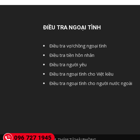
Hải
ĐIỀU TRA NGOẠI TÌNH
phòng,
Điều tra vợ/chồng ngoại tình
Điều tra tiền hôn nhân
tham
Điều tra người yêu
Điều tra ngoại tình cho Việt kiều
tu
Điều tra ngoại tình cho người nước ngoài
giss
hai
096 727 1945
© 2024. THÁM TỬ HẢI PHÒNG.