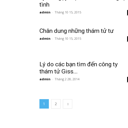
tình
admin
-
Tháng 10 15, 2015
Hai
Chân dung những thám tử tư
admin
-
Tháng 10 15, 2015
Phong,
Lý do các bạn tìm đến công ty
thám
thám tử Giss...
admin
-
Tháng 2 28, 2014
tử
1
2
Giss