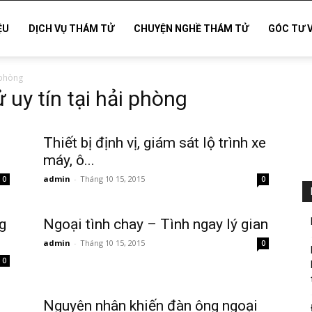
ỆU
DỊCH VỤ THÁM TỬ
CHUYỆN NGHỀ THÁM TỬ
GÓC TƯ 
 phòng
uy tín tại hải phòng
Thiết bị định vị, giám sát lộ trình xe
máy, ô...
admin
-
Tháng 10 15, 2015
0
0
g
Ngoại tình chay – Tình ngay lý gian
admin
-
Tháng 10 15, 2015
0
0
Nguyên nhân khiến đàn ông ngoại