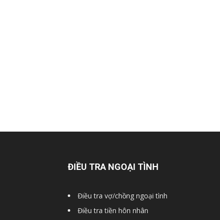
Hai
Phong,
thám
tử
ĐIỀU TRA NGOẠI TÌNH
Giss
Điều tra vợ/chồng ngoại tình
Điều tra tiền hôn nhân