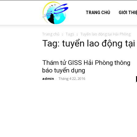
Thám
TRANG CHỦ
GIỚI THI
Trang chủ
Tags
Tuyển lao động tại Hải Phòng
tử
Tag: tuyển lao động tạ
Hải
Thám tử GISS Hải Phòng thông
báo tuyển dụng
admin
-
Tháng 4 22, 2016
Phòng,
Tham
tu