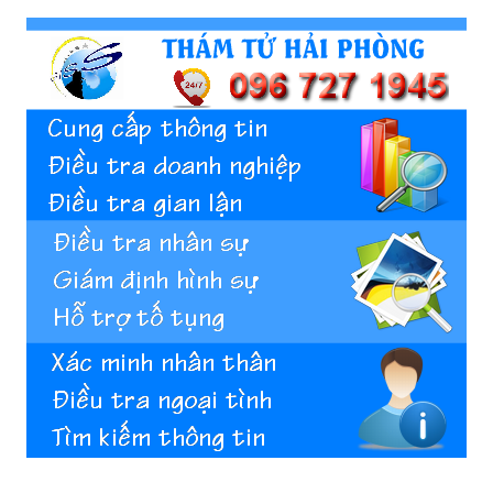
Hai
Phong,
thám
tử
Giss