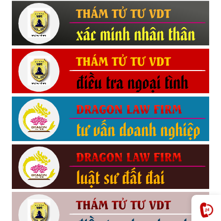
Hải
phòng,
tham
tu
giss
hai