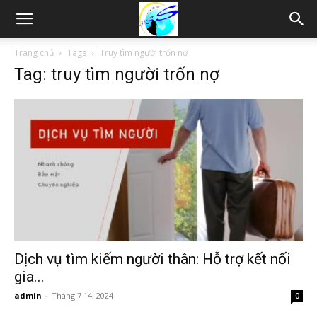
Thám
Trang chủ
Tags
Truy tìm người trốn nợ
Tag: truy tìm người trốn nợ
tử
Hải
Phòng,
Tham
Dịch vụ tìm kiếm người thân: Hỗ trợ kết nối
gia...
admin
-
Tháng 7 14, 2024
0
tu