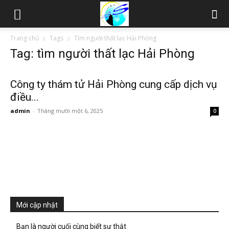
Thám
Trang chủ
Tags
Tìm người thất lạc Hải Phòng
Tag: tìm người thất lạc Hải Phòng
tử
Công ty thám tử Hải Phòng cung cấp dịch vụ
điều...
Hải
admin
-
Tháng mười một 6, 2025
0
Phòng,
Tham
Mới cập nhật
tu
Bạn là người cuối cùng biết sự thật