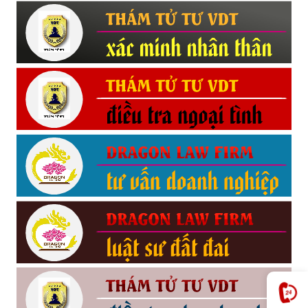
Hải
phòng,
tham
tu
giss
hai