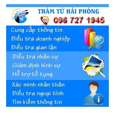
Hai
Phong,
thám
tử
Giss