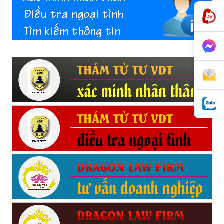
hai
phong,
văn
phòng
thám
tử