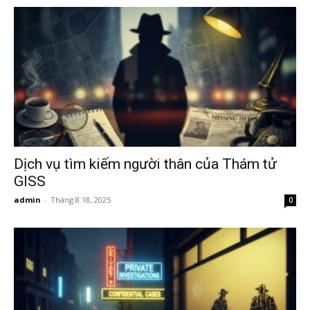
Hai
Phong,
thám
Dịch vụ tìm kiếm người thân của Thám tử
GISS
admin
-
Tháng 8 18, 2025
0
tử
Giss