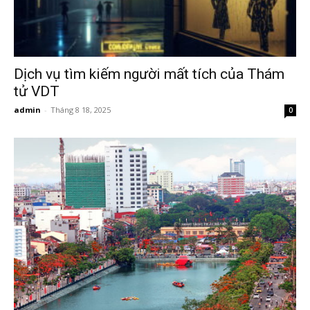
Hải
phòng,
Dịch vụ tìm kiếm người mất tích của Thám
tử VDT
admin
-
Tháng 8 18, 2025
0
tham
tu
giss
hai