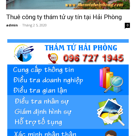
Thuê công ty thám tử uy tín tại Hải Phòng
phong,
admin
-
Tháng 2 5, 2020
0
van
phong
tham
tu