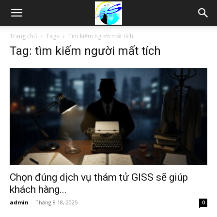
Thám
Trang chủ
Tags
Tìm kiếm người mất tích
Tag: tìm kiếm người mất tích
tử
Hải
Phòng,
Tham
Chọn đúng dịch vụ thám tử GISS sẽ giúp
khách hàng...
admin
-
Tháng 8 18, 2025
0
tu