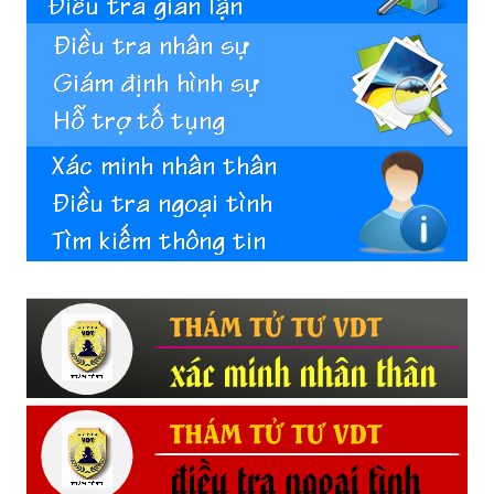
Hải
phòng,
tham
tu
giss
hai