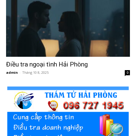
Hai
Phong,
Điều tra ngoại tình Hải Phòng
thám
admin
-
Tháng 10 8, 2025
0
tử
Giss