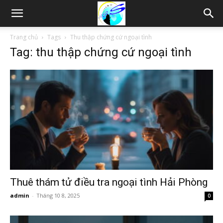
Thám
Trang chủ
Tags
Thu thập chứng cứ ngoại tình
Tag: thu thập chứng cứ ngoại tình
tử
Hải
Phòng,
Tham
Thuê thám tử điều tra ngoại tình Hải Phòng
admin
-
Tháng 10 8, 2025
0
tu