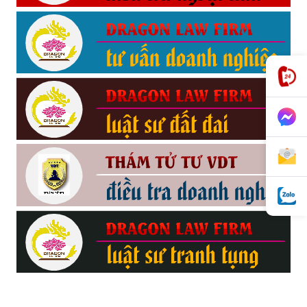
phong,
van
phong
tham
tu