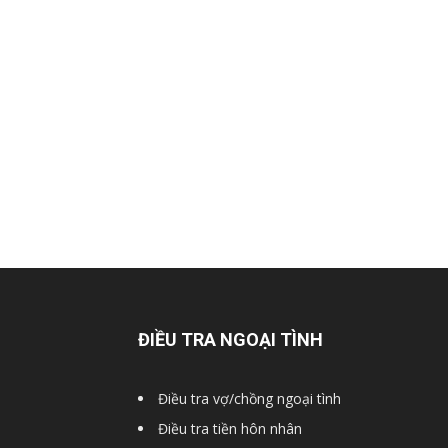
Hai
Phong,
thám
tử
ĐIỀU TRA NGOẠI TÌNH
Giss
Điều tra vợ/chồng ngoại tình
Điều tra tiền hôn nhân