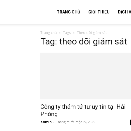
Thám
TRANG CHỦ
GIỚI THIỆU
DỊCH 
Trang chủ
Tags
Theo dõi giám sát
tử
Tag: theo dõi giám sát
Hải
Phòng,
Tham
Công ty thám tử tư uy tín tại Hải
Phòng
admin
-
Tháng mười một 19, 2025
tu