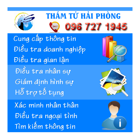
Hai
Phong,
thám
tử
Giss