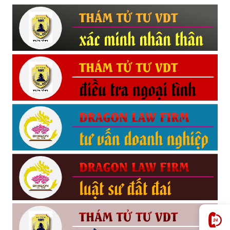
Hải
phòng,
tham
tu
giss
hai