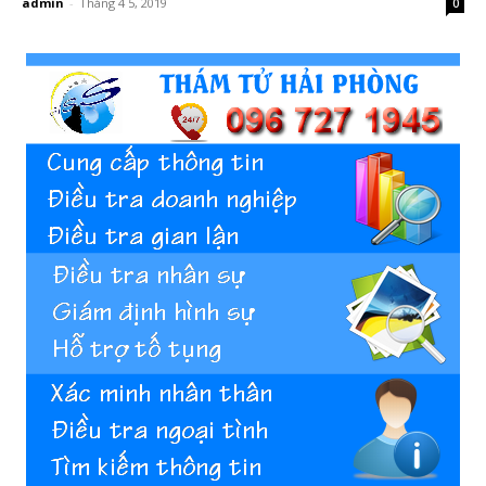
admin
-
Tháng 4 5, 2019
0
Hai
Phong,
thám
tử
Giss