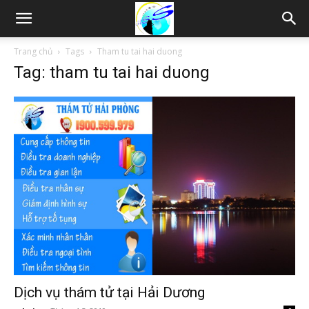
Thám
Trang chủ
Tags
Tham tu tai hai duong
Tag: tham tu tai hai duong
tử
Hải
Phòng,
Tham
Dịch vụ thám tử tại Hải Dương
tu