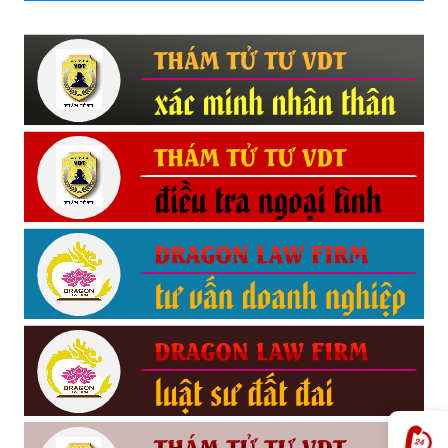
Hải
phòng,
tham
tu
giss
hai