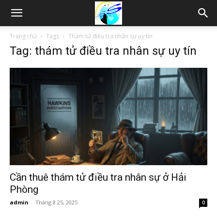
Thám
Trang chủ
Tags
Thám tử điều tra nhân sự uy tín
Tag: thám tử điều tra nhân sự uy tín
tử
Hải
Phòng,
Tham
Cần thuê thám tử điều tra nhân sự ở Hải
Phòng
admin
-
Tháng 8 25, 2025
0
tu