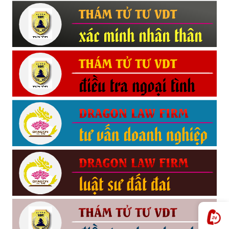
Hải
phòng,
tham
tu
giss
hai