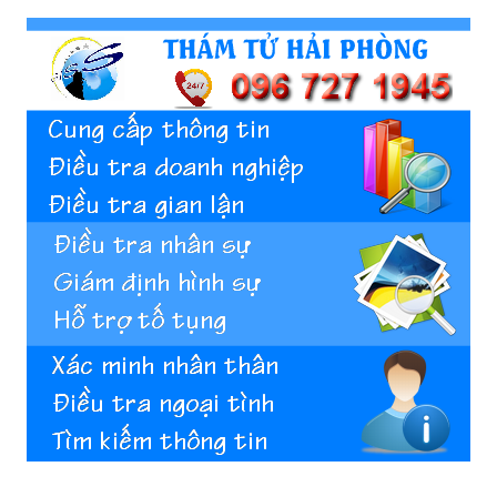
Hai
Phong,
thám
tử
Giss