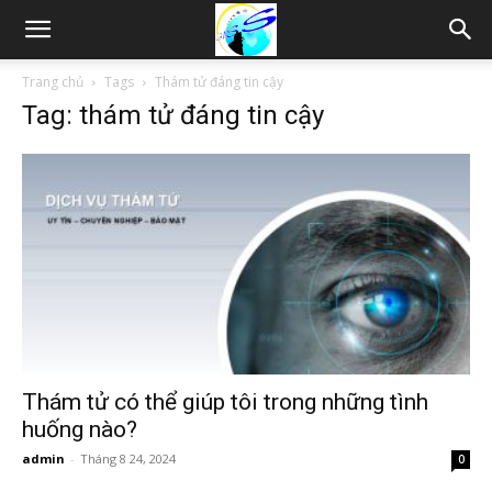
Thám
Trang chủ
Tags
Thám tử đáng tin cậy
Tag: thám tử đáng tin cậy
tử
Hải
Phòng,
Tham
Thám tử có thể giúp tôi trong những tình
huống nào?
admin
-
Tháng 8 24, 2024
0
tu