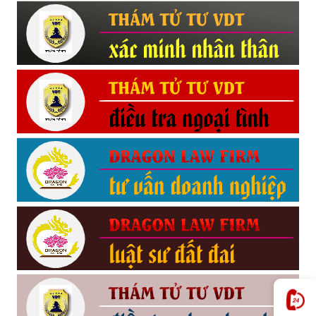
Hải
phòng,
tham
tu
giss
hai