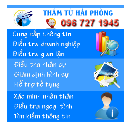
Hai
Phong,
thám
tử
Giss