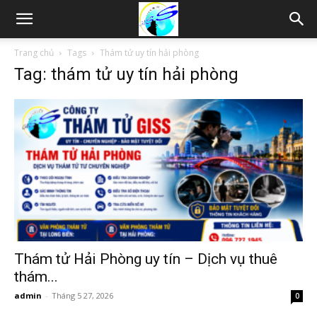
Thám
Trang chủ
Tags
Thám tử uy tín hải phòng
Tag: thám tử uy tín hải phòng
tử
Hải
Phòng,
Tham
Thám tử Hải Phòng uy tín – Dịch vụ thuê
thám...
admin
-
Tháng 5 27, 2026
0
tu