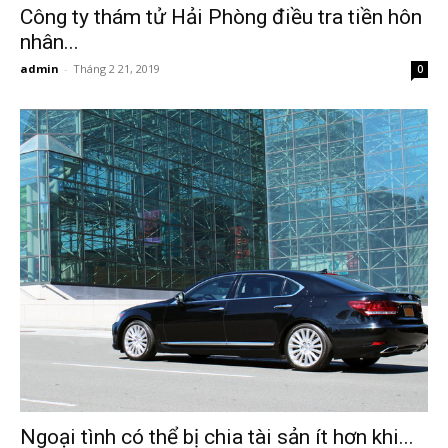
Công ty thám tử Hải Phòng điều tra tiền hôn
nhân...
phong,
admin
-
Tháng 2 21, 2019
0
van
phong
tham
tu
Ngoại tình có thể bị chia tài sản ít hơn khi...