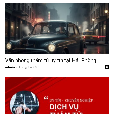
Hai
Phong,
thám
Văn phòng thám tử uy tín tại Hải Phòng
admin
-
Tháng 2 4, 2026
0
tử
Giss