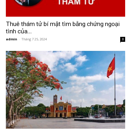
Hải
Thuê thám tử bí mật tìm bằng chứng ngoại
phòng,
tình của...
admin
-
Tháng 7 25, 2024
0
tham
tu
giss
hai