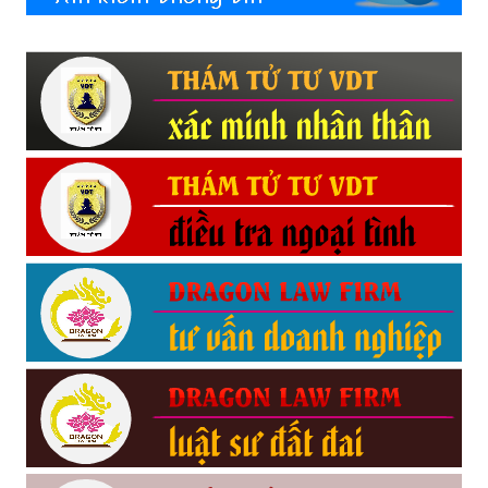
hải
phòng,
dịch
vụ
thám
tử