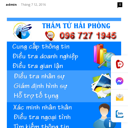
hai
admin
-
Tháng 7 12, 2016
0
phong,
văn
phòng
thám
tử