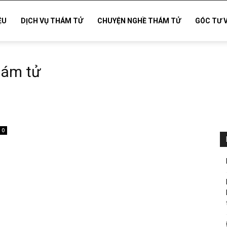
ỆU
DỊCH VỤ THÁM TỬ
CHUYỆN NGHỀ THÁM TỬ
GÓC TƯ 
thám tử
0