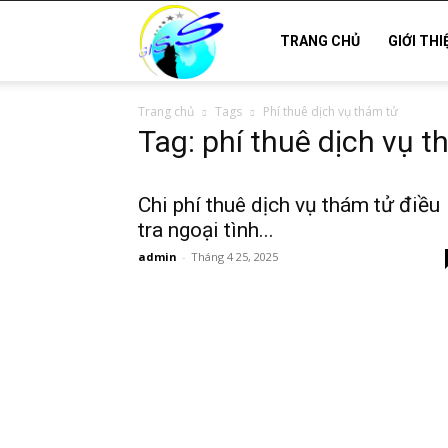
Thám
TRANG CHỦ
GIỚI THI
Trang chủ
Tags
Phí thuê dịch vụ thám tử
tử
Tag: phí thuê dịch vụ 
Hải
Chi phí thuê dịch vụ thám tử điều
tra ngoại tình...
admin
-
Tháng 4 25, 2025
Phòng,
Tham
tu