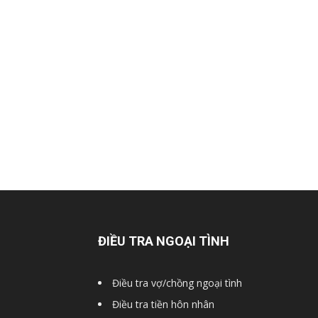
Hai
Phong,
thám
tử
ĐIỀU TRA NGOẠI TÌNH
Giss
Điều tra vợ/chồng ngoại tình
Điều tra tiền hôn nhân