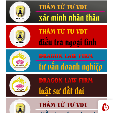
Hải
phòng,
tham
tu
giss
hai