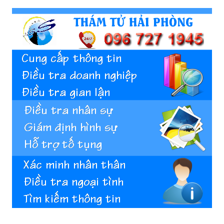
Hai
Phong,
thám
tử
Giss