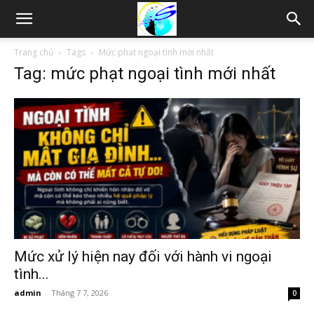
Thám
Trang chủ
Tags
Mức phạt ngoại tình mới nhất
Tag: mức phạt ngoại tình mới nhất
tử
Hải
Phòng,
Tham
Mức xử lý hiện nay đối với hành vi ngoại
tình...
admin
-
Tháng 7 7, 2026
0
tu