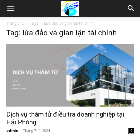
Thám
Trang chủ
Tags
Lừa đảo và gian lận tài chính
Tag: lừa đảo và gian lận tài chính
tử
Hải
Phòng,
Tham
Dịch vụ thám tử điều tra doanh nghiệp tại
Hải Phòng
admin
-
Tháng 7 11, 2024
0
tu