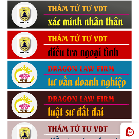
Hải
phòng,
tham
tu
giss
hai