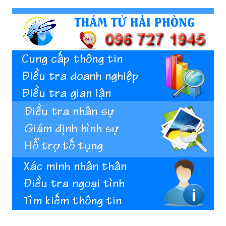
Hai
Phong,
thám
tử
Giss