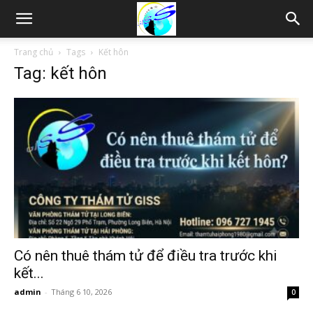
Thám
Trang chủ
Tags
Kết hôn
Tag: kết hôn
tử
Hải
Phòng,
Tham
Có nên thuê thám tử để điều tra trước khi
kết...
admin
-
Tháng 6 10, 2026
0
tu