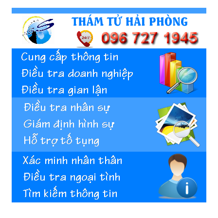
Hai
Phong,
thám
tử
Giss