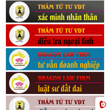
Hải
phòng,
tham
tu
giss
hai