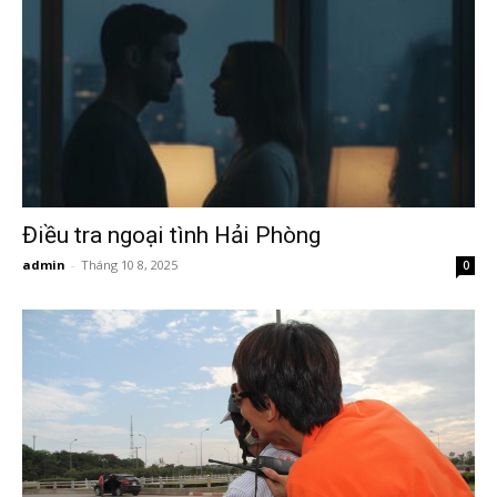
Hai
Phong,
Điều tra ngoại tình Hải Phòng
thám
admin
-
Tháng 10 8, 2025
0
tử
Giss