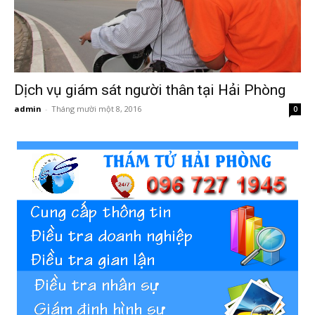
Hải
phòng,
Dịch vụ giám sát người thân tại Hải Phòng
admin
-
Tháng mười một 8, 2016
0
tham
tu
giss
hai