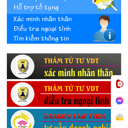
phong,
van
phong
tham
tu