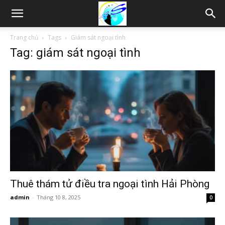
Thám
Trang chủ
Tags
Giám sát ngoại tình
Tag: giám sát ngoại tình
tử
Hải
Phòng,
Tham
Thuê thám tử điều tra ngoại tình Hải Phòng
admin
-
Tháng 10 8, 2025
0
tu