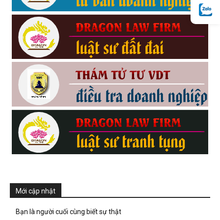
hai
phong,
văn
phòng
thám
Mới cập nhật
tử
Bạn là người cuối cùng biết sự thật