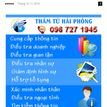
admin
-
Tháng 10 17, 2016
0
Hai
Phong,
thám
tử
Giss