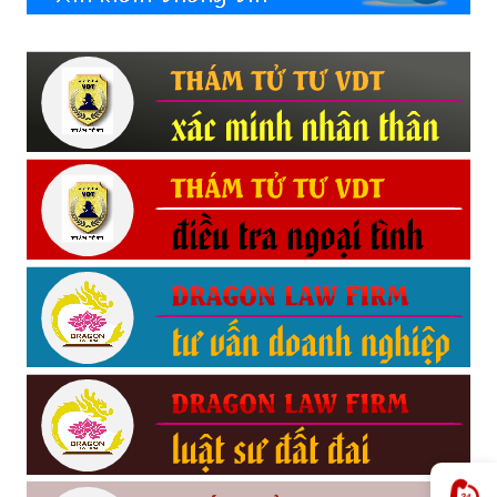
Hải
phòng,
tham
tu
giss
hai