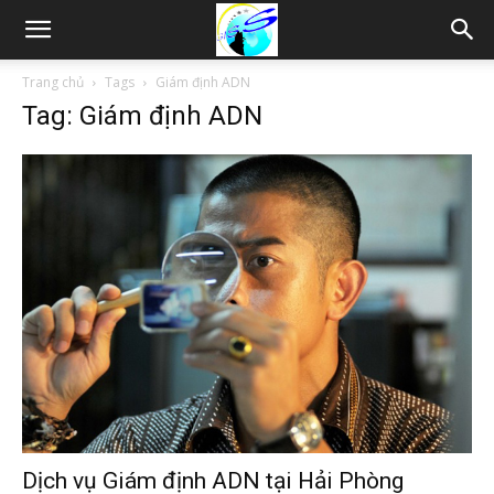
Thám
Trang chủ
Tags
Giám định ADN
Tag: Giám định ADN
tử
Hải
Phòng,
Tham
Dịch vụ Giám định ADN tại Hải Phòng
tu