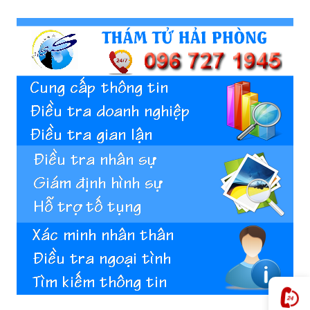
phong,
van
phong
tham
tu