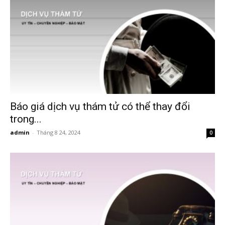
Hai
Phong,
Báo giá dịch vụ thám tử có thể thay đổi
thám
trong...
admin
-
Tháng 8 24, 2024
0
tử
Giss