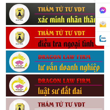
hai
phong,
văn
phòng
thám
tử