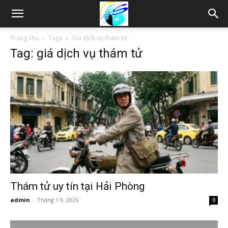
Thám
Trang chủ
Tags
Giá dịch vụ thám tử
Tag: giá dịch vụ thám tử
tử
Hải
Phòng,
Tham
Thám tử uy tín tại Hải Phòng
admin
-
Tháng 1 9, 2026
0
tu