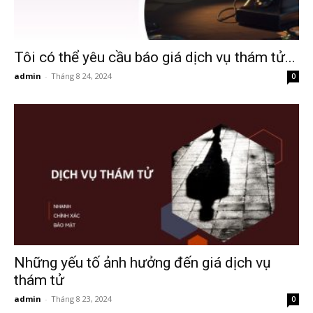
Hải
Tôi có thể yêu cầu báo giá dịch vụ thám tử...
phòng,
admin
-
Tháng 8 24, 2024
0
tham
tu
giss
Những yếu tố ảnh hưởng đến giá dịch vụ
thám tử
hai
admin
-
Tháng 8 23, 2024
0