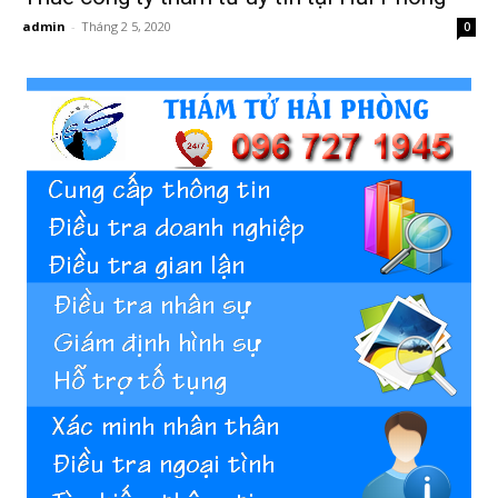
admin
-
Tháng 2 5, 2020
0
Hai
Phong,
thám
tử
Giss