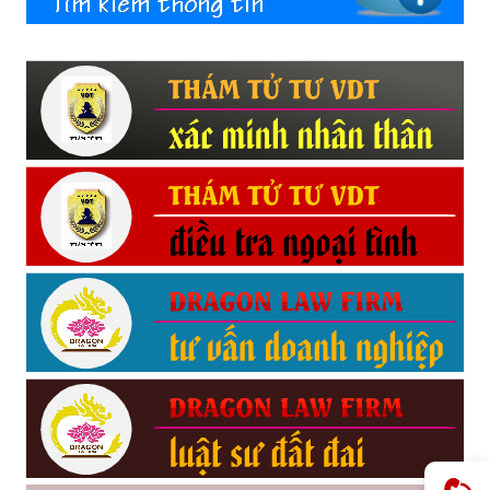
Hải
phòng,
tham
tu
giss
hai