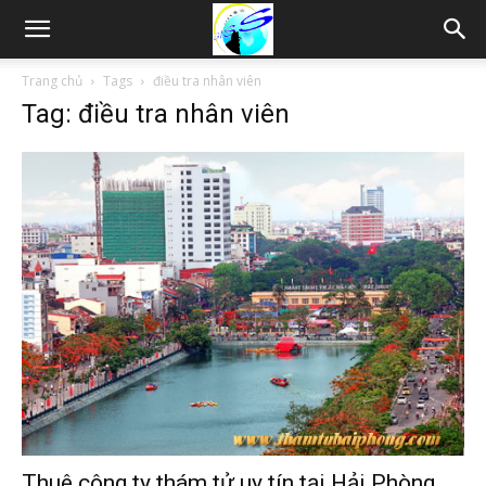
Thám
Trang chủ
Tags
điều tra nhân viên
Tag: điều tra nhân viên
tử
Hải
Phòng,
Tham
tu
Thuê công ty thám tử uy tín tại Hải Phòng