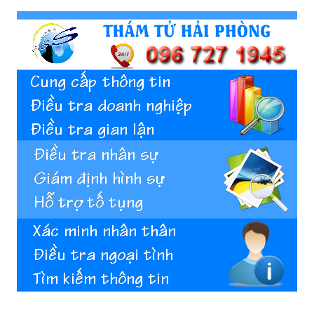
Hai
Phong,
thám
tử
Giss