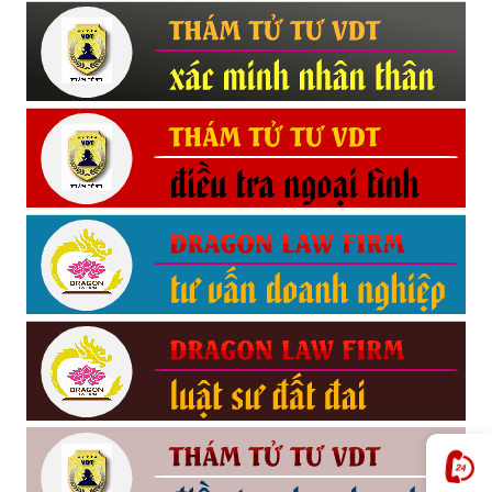
Hải
phòng,
tham
tu
giss
hai