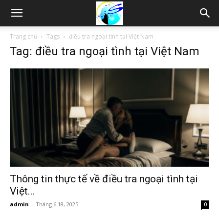
Thám
Trang chủ
Tags
điều tra ngoại tình tại Việt Nam
Tag: điều tra ngoại tình tại Việt Nam
tử
Hải
Phòng,
Tham
Thông tin thực tế về điều tra ngoại tình tại
Việt...
admin
-
Tháng 6 18, 2025
0
tu